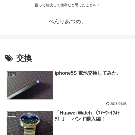
困って解決して便利だと思ったことを！
べんりあつめ。
交換
iphone5S 電池交換してみた。
日記
2016.04.03
「Huawei Watch （ﾌｧｰｳｪｲｳｫｯ
日記
ﾁ）」 バンド購入編！