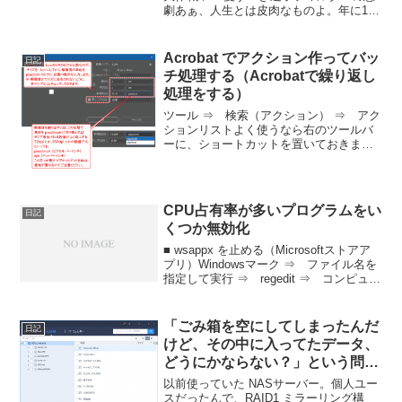
劇あぁ、人生とは皮肉なものよ。年に1回
しか使わないくせに、失って初めて気づ
く愛しさったら！まるで年末の大掃除で
見つける昔のラブレターのような存在
Acrobat でアクション作ってバッ
日記
感。**「ぶれの軽減」...
チ処理する（Acrobatで繰り返し
処理をする）
ツール ⇒ 検索（アクション） ⇒ アク
ションリストよく使うなら右のツールバ
ーに、ショートカットを置いておきまし
ょう。新規アクション右枠の名称未設定
をダブルクリックして『JPEG変換』とか
に名前を変更左枠より保存と書き出し
⇒ JPEG 形...
CPU占有率が多いプログラムをい
日記
くつか無効化
■ wsappx を止める（Microsoftストアア
プリ）Windowsマーク ⇒ ファイル名を
指定して実行 ⇒ regedit ⇒ コンピュー
ター
\HKEY_LOCAL_MACHINE\SOFTWARE\
Microsoft\Window...
「ごみ箱を空にしてしまったんだ
日記
けど、その中に入ってたデータ、
どうにかならない？」という問い
合わせと、家で使っていた壊れた
以前使っていた NASサーバー。個人ユー
NASサーバーのディスク内のファ
スだったんで、RAID1 ミラーリング構