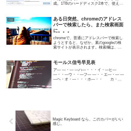
成。1TBのハードディスク2本で、使える
イルが復活できそうな話（後半）
容量 1TB。同じ内容を、同時に2本のハー
※ RAID 組んでて、1本だけハー
ドディスクに書き込むからね。1本がダメ
ドディスク取り出して外付けキッ
になっても、もう１つが同じ内容で保存
ある日突然、chromeのアドレス
日記
トでデータ取り出してみたいな
され...
バーで検索したら、また検索画面
ら、「EaseUS Data Recovery
に。。。
Wizard」試してみて！
chromeで、普通にアドレスバーで検索し
ようとすると、なぜか、素のgoogleの検
索サイトが表示されます。検索欄は、空
白の状態で。。。結局、２回同じキーワ
ードを入力することになる。。。かな
り、イラッてします。('A`)まず、検索に
モールス信号早見表
日記
使ってい...
ア― ―・― ―ハ―・・・イ・―ヒ―
―・・―ウ・・―フ― ―・・エ―・― ―
―ヘ・オ・―・・・ホ―・・ カ・
―・・マ―・・―キ―・―・・ミ・・
―・―ク・・・―ム―ケ―・― ―メ
―・・・―コ― ― ― ―モ―・・
―・ サ―・―・―ヤ・...
Magic Keyboard なら、このカバーがいい
感じ。