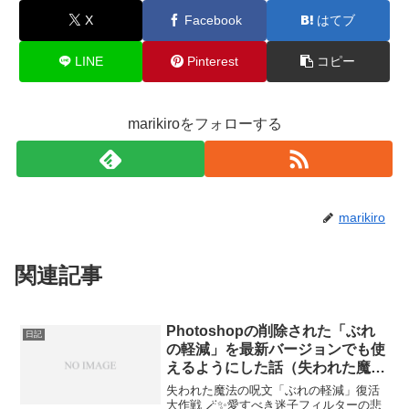
X
Facebook
はてブ
LINE
Pinterest
コピー
marikiroをフォローする
marikiro
関連記事
Photoshopの削除された「ぶれ
日記
の軽減」を最新バージョンでも使
えるようにした話（失われた魔法
の呪文「ぶれの軽減」復活大作戦
失われた魔法の呪文「ぶれの軽減」復活
🪄✨）
大作戦 🪄✨愛すべき迷子フィルターの悲