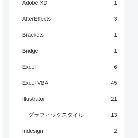
Adobe XD
1
AfterEffects
3
Brackets
1
Bridge
1
Excel
6
Excel VBA
45
Illustrator
21
グラフィックスタイル
13
Indesign
2