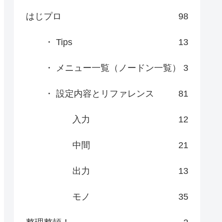
はじプロ
98
・ Tips
13
・ メニュー一覧（ノードン一覧）
3
・ 設定内容とリファレンス
81
入力
12
中間
21
出力
13
モノ
35