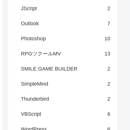
JScript
2
Outlook
7
Photoshop
10
RPGツクールMV
13
SMILE GAME BUILDER
2
SimpleMind
2
Thunderbird
2
VBScript
6
WordPress
6