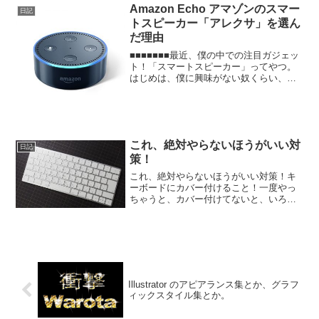
な時の解決策は、まずはネットで...
Amazon Echo アマゾンのスマー
日記
トスピーカー「アレクサ」を選ん
だ理由
■■■■■■■最近、僕の中での注目ガジェッ
ト！「スマートスピーカー」ってやつ。
はじめは、僕に興味がない奴くらい、僕
も興味はなかったんだけど（なに言って
んだコイツ感）、仕事でIotのセミナー受
けたりと、最近身近に感じたので、スマ
ートスピーカー...
これ、絶対やらないほうがいい対
日記
策！
これ、絶対やらないほうがいい対策！キ
ーボードにカバー付けること！一度やっ
ちゃうと、カバー付けてないと、いろい
ろ心配になってしまって、キーボード新
調するたび、必要になってきます。で、
使っているのは、macはもちろん！メイ
ン機のwindowsで...
Illustrator のアピアランス集とか、グラフ
ィックスタイル集とか。