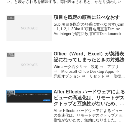
い。と表示されるを解決する。毎回表示されると、かなり煩わしいの
で解決しておきましょう。Excel2007のバージ...
項目を既定の順番に並べなおす
日記
Sub 項目を既定の順番に並べなおす()Dim
i_1, i_2, i_3Dim ii '項目名用宣言Dim nx
As Integer '指定回数用宣言Dim koumoku
'項目用宣言Range("A1").Select i_1 = ...
Office（Word、Excel）が英語表
日記
記になってしまったときの対処法
Winマーク右クリ⇒ 設定 ⇒ アプリ
⇒ Microsoft Office Desktop Apps ⇒
詳細オプション ⇒ リセット ⇒ 修復こ
れで直った！
After Effects ハードウェアによる
日記
ビューの高速化は、リモートデス
クトップと互換性がないため、無
効になりました。
After Effects ハードウェアによるビュー
の高速化は、リモートデスクトップと互
換性がないため、無効になりました。
After Effects 起動時に、こんな警告が出
てきました。なんでしょう？これ？こん