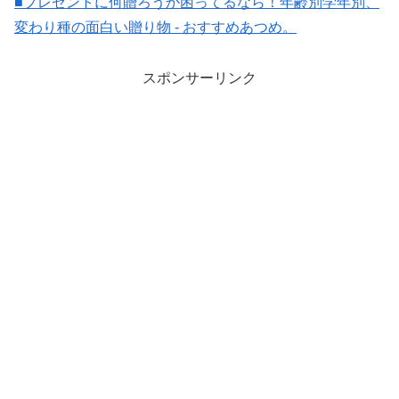
■プレゼントに何贈ろうか困ってるなら！年齢別学年別、
変わり種の面白い贈り物 - おすすめあつめ。
スポンサーリンク