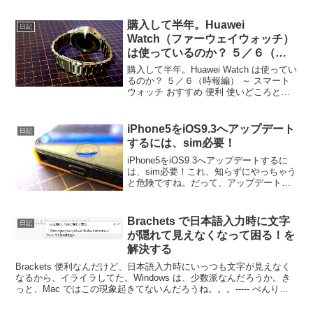
す...
購入して半年。Huawei
日記
Watch（ファーウェイウォッチ）
は使っているのか？ ５／６（時
報編） ～ スマートウォッチ おす
購入して半年。Huawei Watch は使ってい
すめ 便利 使いどころと使い方 ～
るのか？ ５／６（時報編） ～ スマート
ウォッチ おすすめ 便利 使いどころと使
い方 ～時報の記事は、このブログで、過
去にも書いていますが、改めて、書いて
みます。時報って使っていますか？--...
iPhone5をiOS9.3へアップデート
日記
するには、sim必要！
iPhone5をiOS9.3へアップデートするに
は、sim必要！これ、知らずにやっちゃう
と危険ですね。だって、アップデート完
了が出来ないもん！----- べんりあつめ。--
---特に、以前、iPhone5使ってて、今は、
androidでsi...
Brachets で日本語入力時に文字
日記
が隠れて見えなくなって困る！を
解決する
Brackets 便利なんだけど、日本語入力時にいっつも文字が見えなく
なるから、イライラしてた。Windows は、少数派なんだろうか。き
っと、Mac ではこの現象起きてないんだろうね。。。----- べんりあ
つめ。-----でも、とうとう...