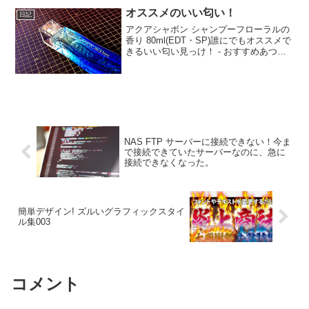
オススメのいい匂い！
日記
アクアシャボン シャンプーフローラルの
香り 80ml(EDT・SP)誰にでもオススメで
きるいい匂い見っけ！ - おすすめあつ
め。香水は、まさに嗜好品だし、匂いっ
てホント、人それぞれですけどね。。。
けど、匂いは大切！ やる気やテンショ
ンにつな...
NAS FTP サーバーに接続できない！今ま
で接続できていたサーバーなのに、急に
接続できなくなった。
簡単デザイン! ズルいグラフィックスタイ
ル集003
コメント