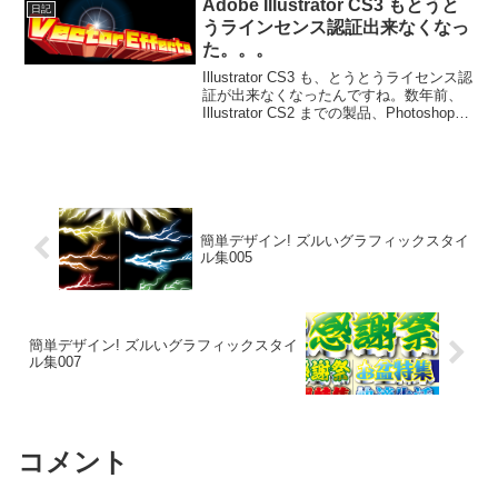
いとビックリドッキリ仕様！※cs4...
Adobe Illustrator CS3 もとうと
日記
うラインセンス認証出来なくなっ
た。。。
Illustrator CS3 も、とうとうライセンス認
証が出来なくなったんですね。数年前、
Illustrator CS2 までの製品、Photoshop
とか、Adobe CS シリーズの CS2 までの
製品は、認証サーバー自体がダウンす...
簡単デザイン! ズルいグラフィックスタイ
ル集005
簡単デザイン! ズルいグラフィックスタイ
ル集007
コメント