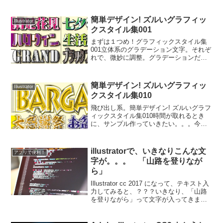
ってグラフィックスタイルに登録すれ
ば、あとは１クリックってのがおいしい
簡単デザイン! ズルいグラフィッ
Illustrator
ところ。なんて...
クスタイル集001
まずは１つめ！グラフィックスタイル集
001立体系のグラデーション文字。それぞ
れで、微妙に調整。グラデーションだけ
でも、時間かかるから、すでに１つめか
ら折れそうだけど、１度作っておけば、
再利用が簡単だから、根気強くいきたい
簡単デザイン! ズルいグラフィッ
Illustrator
と思う。。。普通にグ...
クスタイル集010
飛び出し系。簡単デザイン! ズルいグラフ
ィックスタイル集010時間が取れるとき
に、サンプル作っていきたい。。。今日
は、これで。（笑）----- べんりあつめ。--
---普通にグラフィックスタイルを適用し
てもいいけど、１文字ずつテキストを分
illustratorで、いきなりこんな文
アプリで便利！
け...
字が。。。 「山路を登りなが
ら」
Illustrator cc 2017 になって、テキスト入
力してみると、？？？いきなり、「山路
を登りながら」って文字が入ってきま
す。これは、cs4のときの、「ロケット」
現象なんか！？って思うくらい、知らな