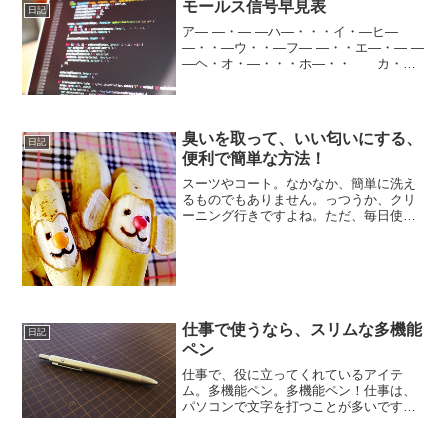
ら、必要なときに思い出せるように、忘
モールス信号早見表
日記
備録。ブログって、ほんと...
ア― ―・― ―ハ―・・・イ・―ヒ―
―・・―ウ・・―フ― ―・・エ―・― ―
―ヘ・オ・―・・・ホ―・・ カ・
―・・マ―・・―キ―・―・・ミ・・
―・―ク・・・―ム―ケ―・― ―メ
―・・・―コ― ― ― ―モ―・・
―・ サ―・―・―ヤ・...
臭いを取って、いい匂いにする、
日記
便利で簡単な方法！
スーツやコート。なかなか、簡単に洗え
るものでもありません。っつうか、クリ
ーニング行きですよね。ただ、毎日使う
スーツについては、臭いがこもりやすい
し、毎日クリーニングだせるわけでもな
く・・・基本的には、スーツは、数本を
ローテーションで使ってい...
仕事で使うなら、スリムな多機能
日記
ペン
仕事で、役に立ってくれているアイテ
ム。多機能ペン。多機能ペン！仕事は、
パソコンで文字を打つことが多いです
が、やはり書くことが必要。仕事柄、シ
ャープペンシルや、黒ボールペン、赤ボ