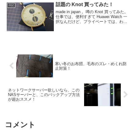
ールペン。そして、もうひとつ色が欲し
話題の Knot 買ってみた！
日記
いときがあります。この多機能...
made in japan 。噂の Knot 買ってみた。
仕事では、便利すぎて Huawei Watch 一
択なんだけど、プライベートでは、わざ
わざごっつい腕時計使う必要もなく、そ
れに、ビジネス以外では、液晶の時計っ
ていまいち感が。。。ね。...
寒い冬のお布団、毛布のズレ・めくれ防
止対策！
ネットワークサーバー欲しいなら、この
NASサーバーと、このバックアップ方法
が超おススメ！
コメント