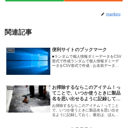
marikiro
関連記事
便利サイトのブックマーク
日記
■ランダムで個人情報ダミーデータをCSV
形式で作成ランダムで個人情報ダミーデ
ータをCSV形式で作成 - お名前データベ
ース■カレンダーサイト（ちびむすカレン
ダー）スケジュール管理や打合わせな
ど、シンプルで見やすく便利。プリント
アウトして、書...
お掃除するならこのアイテム！っ
日記
てことで、いつか使うときに製品
名を思い出せるように記録してお
く。
お掃除するならこのアイテム！ってこと
で、いつか使うときに製品名を思い出せ
るように記録しておく。最近は、ほんと
にすごい商品がたくさんあるけど、テレ
ビでやってた物がホントにすごかったか