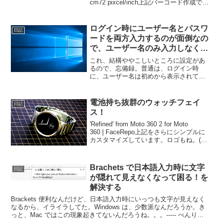
cm72 pixcel/inch上記バーコード作成で、
8 × 8 mm の絵柄を確保可能すごいね。
QRコードの誤認識防止機能！
ログイン時にユーザー名とパスワ
日記
ードを両方入力するのが面倒なの
で、ユーザー名のみ入力しなくて
もいいようにする設定
これ、結構ややこしいところに設定があ
るので、忘備録。普通は、ログイン時
に、ユーザー名は初めから表示されてい
るから、パスワードのみの入力でいいん
だけど、業者から設定してもらったPCな
ど、時々、セキュリティ面からなのか、
電池持ち抜群のウォッチフェイ
日記
ユーザー名も入力しなくて...
ス！
'Refined' from Moto 360 2 for Moto
360 | FaceRepo上記をさらにシンプルに
カスタマイズしています。ロゴもね。(笑)
基本的に、秒針は、アンビエントモード
で止まるし、止まる瞬間もぎこちないの
で、使う...
Brachets で日本語入力時に文字
日記
が隠れて見えなくなって困る！を
解決する
Brackets 便利なんだけど、日本語入力時にいっつも文字が見えなく
なるから、イライラしてた。Windows は、少数派なんだろうか。き
っと、Mac ではこの現象起きてないんだろうね。。。----- べんりあ