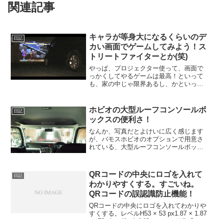
関連記事
キャラが等身大になるくらいのデ
日記
カい画面でゲームしてみよう！ス
トリートファイターとか(笑)
やっぱ、プロジェクター使って、画面で
っかくしてやるゲームは最高！といって
も、家の中じゃ限界あるし、かといっ
て、外では、騒音問題や虫とか、いろん
な問題増えるし。。。だから、オススメ
は、家の車庫とか、小屋があるなら、車
ホビオの大型ルーフコンソールボ
日記
の中から大きな壁に投影しち...
ックスの便利さ！
なんか、写真だとよけいに広く感じます
が、バモスホビオのオプションで用意さ
れている、大型ルーフコンソールボック
ス。取り付けは、付属の取説見ても、か
なり苦労しますが、DIYに自信がある人な
ら、なんとかいけるレベル。この頭上に
QRコードの中央にロゴを入れて
日記
ある、小物入れ空間の...
わかりやすくする。すごいね。
QRコードの誤認識防止機能！
QRコードの中央にロゴを入れてわかりや
すくする。レベルH53 × 53 px1.87 × 1.87