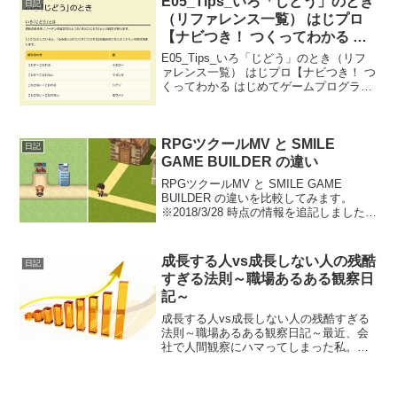
E05_Tips_いろ「じどう」のとき
日記
プで共有して...
（リファレンス一覧） はじプロ
【ナビつき！ つくってわかる は
じめてゲームプログラミング】
E05_Tips_いろ「じどう」のとき（リフ
ァレンス一覧） はじプロ【ナビつき！ つ
くってわかる はじめてゲームプログラミ
ング】----- べんりあつめ。-----
RPGツクールMV と SMILE
日記
GAME BUILDER の違い
RPGツクールMV と SMILE GAME
BUILDER の違いを比較してみます。
※2018/3/28 時点の情報を追記しました。
RGBツクールMVの公式初心者講座を一通
りやった後と、SMILE GAME BUILDER
のマニュアル6...
成長する人vs成長しない人の残酷
日記
すぎる法則～職場あるある観察日
記～
成長する人vs成長しない人の残酷すぎる
法則～職場あるある観察日記～最近、会
社で人間観察にハマってしまった私。気
づいてしまったんです...仕事を頼みやす
い人と頼みにくい人の、あまりにもはっ
きりした違いに！🌟「この人に頼みた