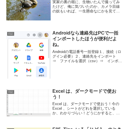
実家の裏の堀に、生物いたんで撮ってみ
たけど、俺に気づいたのか、カメラ目線
の奴もいれば、一生懸命なにかを見てる
奴らもいる。でも、そんなに一緒になに
見てん（笑）周囲の変化に気づき対応す
るのがいいのか、周りを気にせず迷いな
く突き進むのがいいのか。...
Androidなら連絡先はPCで一括
日記
インポートしたほうが便利だよ
ね。
Androidの電話番号一括登録１、接続（ロ
グイン必要）２、連絡先をインポート
⇒ ファイルを選択（csv）⇒ インポー
ト３、「これらの連絡先はインポートさ
れましたが、まだ統合されていません。
重複する連絡先を検索し、統合してくだ
さい。」なん...
Excel は、ダークモードで使お
日記
う！
Excel は、ダークモードで使おう！今の
Excel 、シートがどれを選択している
か、わかりづらい！どうにかすると、シ
ートを全選択していても、気づかないく
らい。それで、操作しちゃうと、めっち
ゃ大変なことになっちゃうしね。グルー