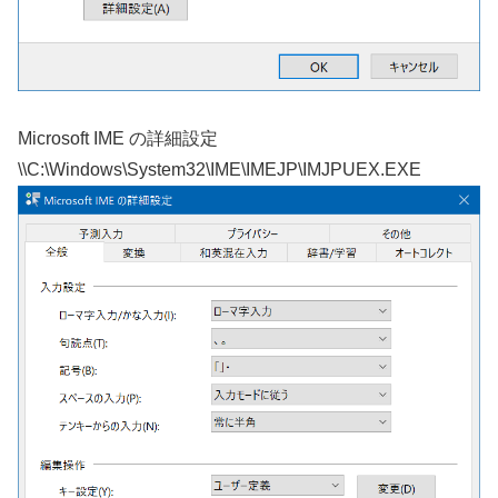
Microsoft IME の詳細設定
\\C:\Windows\System32\IME\IMEJP\IMJPUEX.EXE