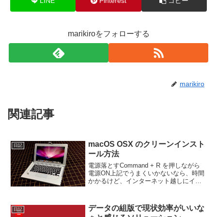
LINE
Pinterest
コピー
marikiroをフォローする
marikiro
関連記事
macOS OSX のクリーンインスト
日記
ール方法
電源落とすCommand + R を押しながら
電源ON上記でうまくいかないなら、時間
かかるけど、インターネット越しにイン
ストールするしかない・最新OS：Option
+ Command + R・初期OS：Shift +
Option + C...
データの組版で現状効率がいいな
日記