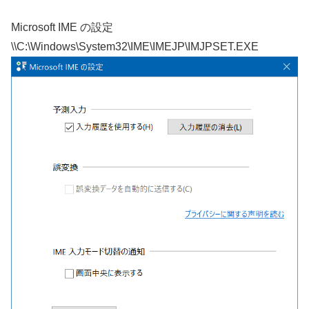
Microsoft IME の設定
\\C:\Windows\System32\IME\IMEJP\IMJPSET.EXE