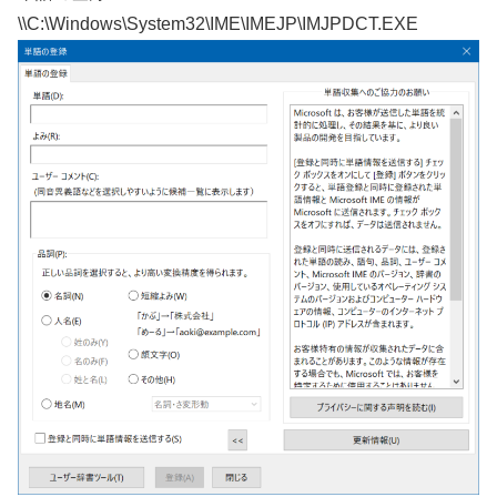
\\C:\Windows\System32\IME\IMEJP\IMJPDCT.EXE