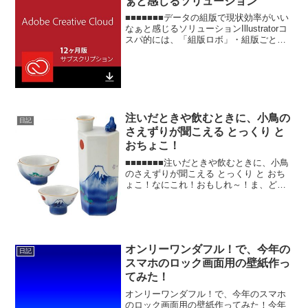
ぁと感じるソリューション
■■■■■■■データの組版で現状効率がいい
なぁと感じるソリューションIllustratorコ
スパ的には、「組版ロボ」・組版ごとに
イラレ保存が出来るので、イラレのバッ
チ処理をすることで、画像書き出しも可
能・文字の長体も可能Indesignプラ...
注いだときや飲むときに、小鳥の
日記
さえずりが聞こえる とっくり と
おちょこ！
■■■■■■■注いだときや飲むときに、小鳥
のさえずりが聞こえる とっくり と おち
ょこ！なにこれ！おもしれ～！ま、どう
せ飲むなら、楽しくのみたいし！このセ
ットは、とっくりだけでなく、おちょこ
も、特定部分から飲むと、音が出るらし
い。どんな構造...
オンリーワンダフル！で、今年の
日記
スマホのロック画面用の壁紙作っ
てみた！
オンリーワンダフル！で、今年のスマホ
のロック画面用の壁紙作ってみた！今年