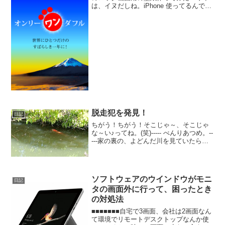
は、イヌだしね。iPhone 使ってるんで、
ちょうどよく時計とのバランスもとれて
いるはず！（笑）いい一年になりますよ
うに。。。っつうか、自分でそうする
べ！
脱走犯を発見！
日記
ちがう！ちがう！そこじゃ～、そこじゃ
な～い♪ってね。(笑)----- べんりあつめ。--
---家の裏の、よどんだ川を見ていたら、
どこからともなく現れた！コイツ、どこ
から、脱走してきたんやら。。。お前の
居場所は、そこじゃなかろうに。。。
┐(￣...
ソフトウェアのウインドウがモニ
日記
タの画面外に行って、困ったとき
の対処法
■■■■■■■自宅で3画面、会社は2画面なん
て環境でリモートデスクトップなんか使