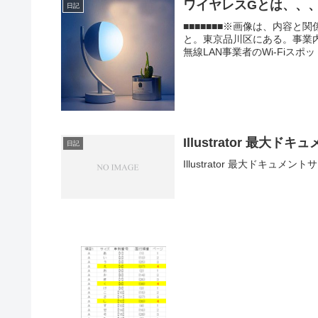
ワイヤレスGとは、、
日記
■■■■■■■※画像は、内容
と。東京品川区にある。事業
無線LAN事業者のWi-Fiスポ
Illustrator 最大ド
日記
Illustrator 最大ドキュメントサ