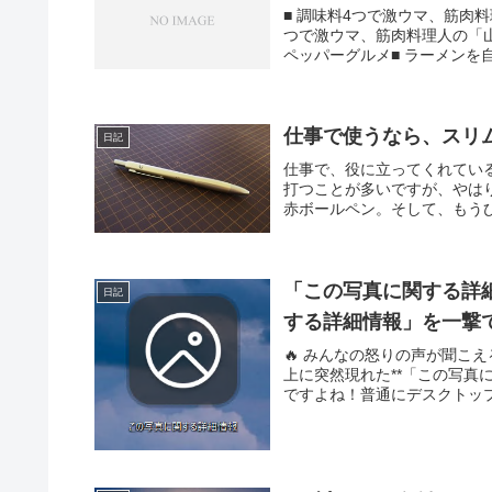
■ 調味料4つで激ウマ、筋肉
つで激ウマ、筋肉料理人の「山
ペッパーグルメ■ ラーメンを自
仕事で使うなら、スリ
日記
仕事で、役に立ってくれてい
打つことが多いですが、やは
赤ボールペン。そして、もうひ
「この写真に関する詳細
日記
する詳細情報」を一撃
🔥 みんなの怒りの声が聞こ
上に突然現れた**「この写真
ですよね！普通にデスクトップ