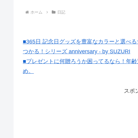
ホーム
日記
■365日 記念日グッズを豊富なカラーと選
つかる！シリーズ anniversary - by SUZURI
■プレゼントに何贈ろうか困ってるなら！年齢
め。
スポ