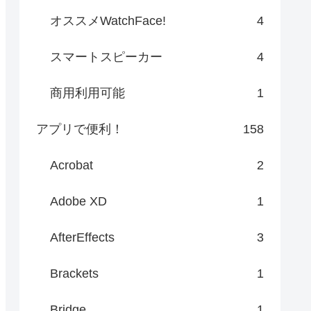
オススメWatchFace!
4
スマートスピーカー
4
商用利用可能
1
アプリで便利！
158
Acrobat
2
Adobe XD
1
AfterEffects
3
Brackets
1
Bridge
1