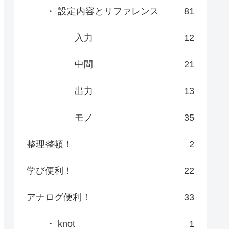
・ 設定内容とリファレンス
81
入力
12
中間
21
出力
13
モノ
35
整理整頓！
2
学び便利！
22
アナログ便利！
33
・ knot
1