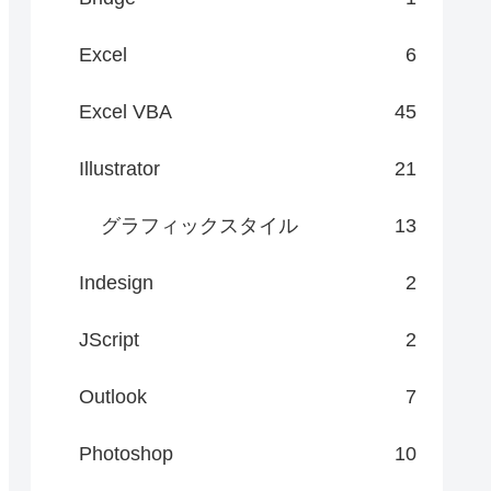
Excel
6
Excel VBA
45
Illustrator
21
グラフィックスタイル
13
Indesign
2
JScript
2
Outlook
7
Photoshop
10