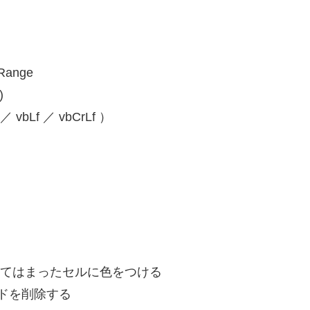
 Range
)
 vbLf ／ vbCrLf ）
 ‘検索条件にあてはまったセルに色をつける
‘改行コードを削除する