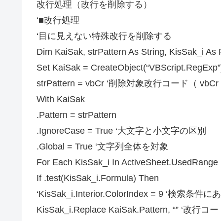
改行処理（改行を削除する）
‘■改行処理
‘目に見えない特殊改行を削除する
Dim KaiSak, strPattern As String, KisSak_i As
Set KaiSak = CreateObject(“VBScript.RegExp”
strPattern = vbCr ‘削除対象改行コード（ vbCr ／
With KaiSak
.Pattern = strPattern
.IgnoreCase = True ‘大文字と小文字の区別
.Global = True ‘文字列全体を対象
For Each KisSak_i In ActiveSheet.UsedRange
If .test(KisSak_i.Formula) Then
‘KisSak_i.Interior.ColorIndex = 9
KisSak_i.Replace KaiSak.Pattern, “” 