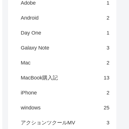
Adobe
1
Android
2
Day One
1
Galaxy Note
3
Mac
2
MacBook購入記
13
iPhone
2
windows
25
アクションツクールMV
3