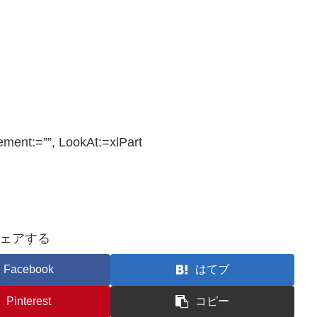
ement:=””, LookAt:=xlPart
ェアする
Facebook
はてブ
Pinterest
コピー