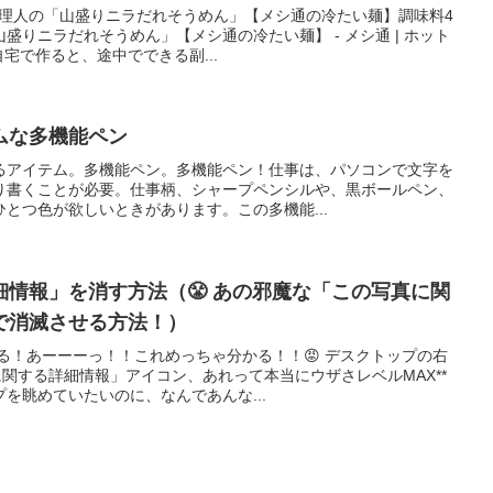
料理人の「山盛りニラだれそうめん」【メシ通の冷たい麺】調味料4
盛りニラだれそうめん」【メシ通の冷たい麺】 - メシ通 | ホット
宅で作ると、途中でできる副...
ムな多機能ペン
るアイテム。多機能ペン。多機能ペン！仕事は、パソコンで文字を
り書くことが必要。仕事柄、シャープペンシルや、黒ボールペン、
とつ色が欲しいときがあります。この多機能...
情報」を消す方法（😤 あの邪魔な「この写真に関
で消滅させる方法！）
える！あーーーっ！！これめっちゃ分かる！！😡 デスクトップの右
に関する詳細情報」アイコン、あれって本当にウザさレベルMAX**
を眺めていたいのに、なんであんな...