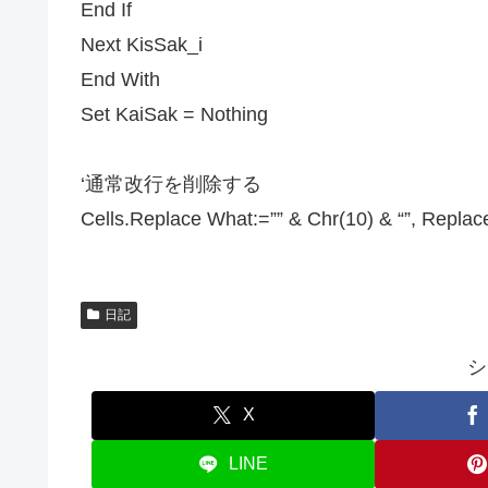
End If
Next KisSak_i
End With
Set KaiSak = Nothing
‘通常改行を削除する
Cells.Replace What:=”” & Chr(10) & “”, Replac
日記
シ
X
LINE