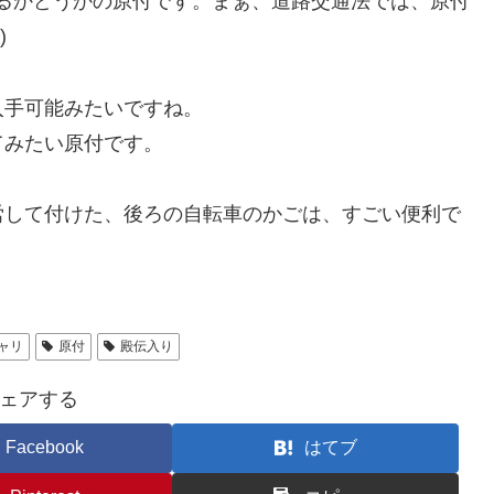
出るかどうかの原付です。まぁ、道路交通法では、原付
)
入手可能みたいですね。
てみたい原付です。
労して付けた、後ろの自転車のかごは、すごい便利で
ャリ
原付
殿伝入り
ェアする
Facebook
はてブ