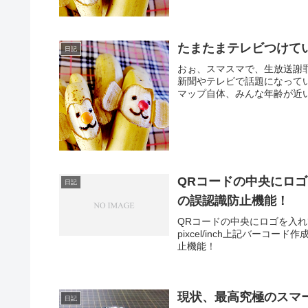
たまたまテレビつけて
日記
おぉ、スマスマで、生放送謝
新聞やテレビで話題になって
マップ自体、みんな年齢が近い
QRコードの中央にロ
日記
の誤認識防止機能！
QRコードの中央にロゴを入れてわかり
pixcel/inch上記バーコー
止機能！
現状、最高究極のスマ
日記