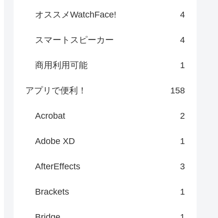
オススメWatchFace!
4
スマートスピーカー
4
商用利用可能
1
アプリで便利！
158
Acrobat
2
Adobe XD
1
AfterEffects
3
Brackets
1
Bridge
1