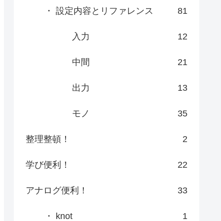
・ 設定内容とリファレンス
81
入力
12
中間
21
出力
13
モノ
35
整理整頓！
2
学び便利！
22
アナログ便利！
33
・ knot
1