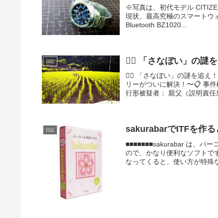
※写真は、初代モデル CITIZEN
現状、最高究極のスマートウォ
Bluetooth BZ1020...
🕵️‍♂️ 「さなぼい
日記
🕵️‍♂️ 「さなぼい」の謎
リーがついに解決！〜📋 事
行形被疑者： 親父（説明責任放
sakurabarでITFを
日記
■■■■■■■sakurabar 
ので、かなり便利なソフトで
なってくると、使い方が特殊な