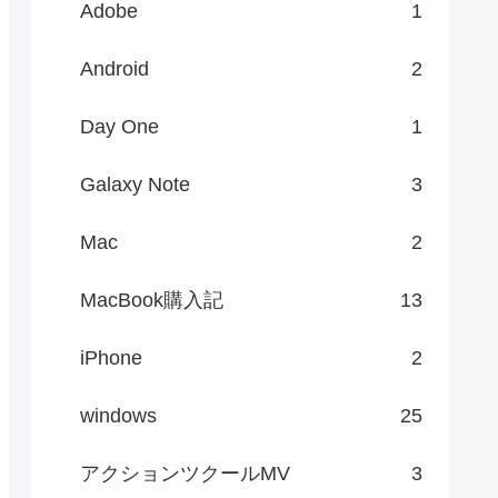
Adobe
1
Android
2
Day One
1
Galaxy Note
3
Mac
2
MacBook購入記
13
iPhone
2
windows
25
アクションツクールMV
3