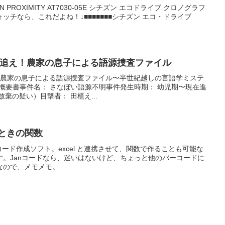
 PROXIMITY AT7030-05E シチズン エコドライブ クロノグラフ
ッチなら、これだよね！↓■■■■■■■シチズン エコ・ドライブ
」の謎を追え！農家の息子による語源捜査ファイル
を追え！農家の息子による語源捜査ファイル〜半世紀越しの言語学ミステ
件概要書事件名： さなぼい語源不明事件発生時期： 幼児期〜現在進
棄の疑い）目撃者： 田植え...
作るときの関数
は、バーコード作成ソフト。excel と連携させて、関数で作ることも可能な
す。Janコードなら、迷いはないけど、ちょっと他のバーコードに
ので、メモメモ。...