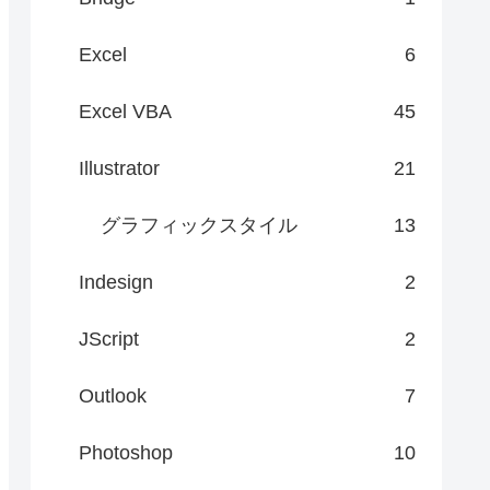
Excel
6
Excel VBA
45
Illustrator
21
グラフィックスタイル
13
Indesign
2
JScript
2
Outlook
7
Photoshop
10