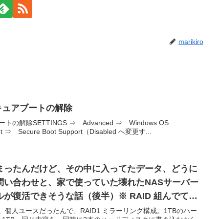
marikiro
のセキュアブートの解除
ートの解除SETTINGS ⇒ Advanced ⇒ Windows OS
ot ⇒ Secure Boot Support（Disabled へ変更す...
まったんだけど、その中に入ってたデータ、どうに
問い合わせと、家で使っていた壊れたNASサーバー
が復活できそうな話（後半）※ RAID 組んでて、
ク取り出して外付けキットでデータ取り出してみた
。個人ユースだったんで、RAID1 ミラーリング構成。1TBのハー