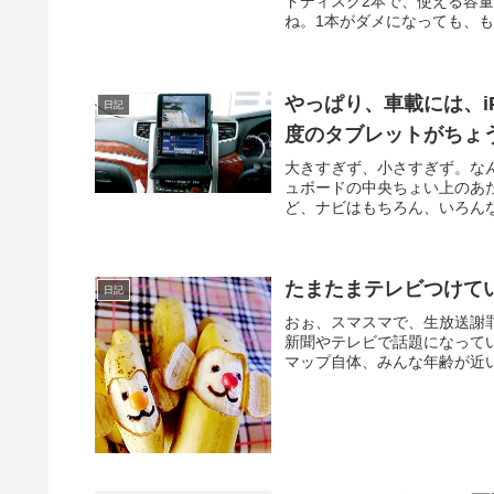
ドディスク2本で、使える容量
いなら、「EaseUS Dat
ね。1本がダメになっても、も
やっぱり、車載には、iPad
日記
度のタブレットがちょ
大きすぎず、小さすぎず。な
ュボードの中央ちょい上のあた
ど、ナビはもちろん、いろんな
たまたまテレビつけて
日記
おぉ、スマスマで、生放送謝
新聞やテレビで話題になって
マップ自体、みんな年齢が近い