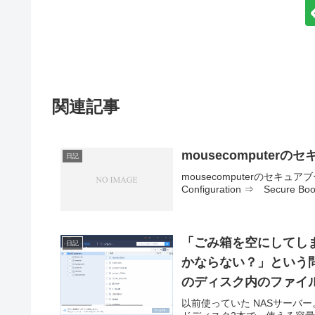
関連記事
mousecomputer
日記
mousecomputerのセキュアブ
Configuration ⇒ Secure Bo
「ごみ箱を空にしてし
日記
かならない？」という
のディスク内のファイル
1本だけハードディス
以前使っていた NASサーバー