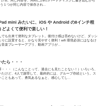
 1TB。同じ内容を、同時に2本のハードディスクに書き込むから
a Recovery Wizard」試してみて！
う１つが同じ内容で保存され...
 mini みたいに、iOS や Android の8インチ程
うどよくて便利で楽しい！
んでも出来て便利なタブレット。後付け感は否めないけど、ダッシ
りに設置すると、かなり見やすく便利！wifi 環境必須にはなるけ
音楽プレーヤーアプリ、動画アプリが...
いたら・・・
罪・・・（こんなことって、過去にも見たことない！）いろいろ、
いたけど、4人で謝罪して、最終的には、グループ存続という。ス
こともあって、勇気あるなぁと、感心してし...