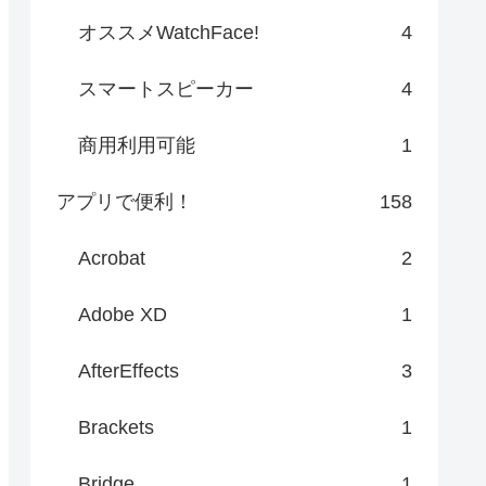
オススメWatchFace!
4
スマートスピーカー
4
商用利用可能
1
アプリで便利！
158
Acrobat
2
Adobe XD
1
AfterEffects
3
Brackets
1
Bridge
1