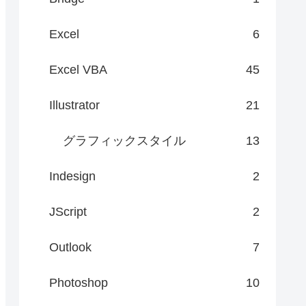
Excel
6
Excel VBA
45
Illustrator
21
グラフィックスタイル
13
Indesign
2
JScript
2
Outlook
7
Photoshop
10