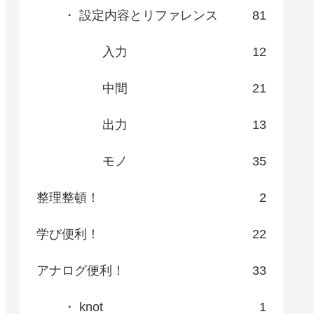
・ 設定内容とリファレンス
81
入力
12
中間
21
出力
13
モノ
35
整理整頓！
2
学び便利！
22
アナログ便利！
33
・ knot
1