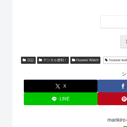
日記
デジタル便利！
Huawei Watch
huawai wat
シ
X
LINE
marik