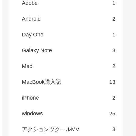
Adobe
1
Android
2
Day One
1
Galaxy Note
3
Mac
2
MacBook購入記
13
iPhone
2
windows
25
アクションツクールMV
3