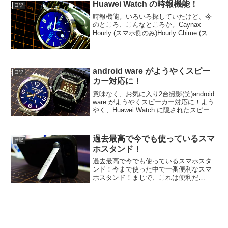
サイトで簡単に作ることが可能ですね。
Huawei Watch の時報機能！
日記
でも、...
時報機能。いろいろ探していたけど、今
のところ、こんなところか。Caynax
Hourly (スマホ側のみ)Hourly Chime (スマ
ホ側・スマートウォッチ側両方) ※Hourly
Chimeは、Caynax Hourlyほど、細かい
設...
android ware がようやくスピー
日記
カー対応に！
意味なく、お気に入り2台撮影(笑)android
ware がようやくスピーカー対応に！よう
やく、Huawei Watch に隠されたスピーカ
ー(笑)が、日の目を浴びる時が！なん
て・・・発売当初から、スピーカー内蔵
みたいな記事が、いろいろ見...
過去最高で今でも使っているスマ
日記
ホスタンド！
過去最高で今でも使っているスマホスタ
ンド！今まで使った中で一番便利なスマ
ホスタンド！まじで、これは便利だ
よ。。。と、言いたい。iPhoneやスマホ
に直接貼って使うタイプだから、使いた
い時に、サッとビデオの視聴モードに出
来る。ご飯食べるときと...