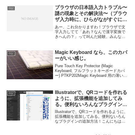
ブラウザの日本語入力トラブル〜
日記
謎の現象とその解決法〜（ブラウ
ザ入力時に、ひらがながすぐに確
定されてしまって漢字変換できな
あー、これ分かりますわ！ブラウザで文
い件）
字入力してて「あれ？なんで漢字変換で
きへんの？」って叫んだ経験、みんなあ
るあるですよね！📝 あるある！ブラウザ
入力の悲劇そうそう、これめっちゃ分か
る！！✨ 今やウェブサービス全盛の時
Magic Keyboard なら、このカバ
日記
代、ブラウザでの文字入...
ーがいい感じ。
Pure Touch Key Protector (Magic
Keyboard, フルフラットキーボードカバ
ー) PTKP202Magic Keyboard 用の薄い保
護シートです。キーボード一面に、フラ
ットな薄いシートを載せて使うイメー...
Illustratorで、QRコードを作れる
日記
ように、拡張機能を追加してみ
る。便利ないろんなプラグインの
追加方法！
Illustratorで、QRコードを作れるように、
拡張機能を追加してみる。便利ないろん
なプラグインの追加方法！こんにちは、
糖質制限中のタン・タカタンこと、タン
タンです。QRコード、今では、いろんな