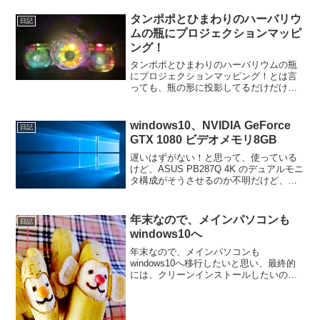
さ！缶ケースなので、耐久性も見てくれ
も、悪くない。小物入れにちょうどいい
タンポポとひまわりのハーバリウ
日記
わけだけど、何を入れるかって...
ムの瓶にプロジェクションマッピ
ング！
タンポポとひまわりのハーバリウムの瓶
にプロジェクションマッピング！とは言
っても、瓶の形に投影してるだけだけ
ど、意外とキレイに投影してくれた！個
人的感想としては、なんとな～く、ファ
イナルファンタジーちっくな(笑)使ったプ
windows10、NVIDIA GeForce
日記
ロジェクターは、ファン...
GTX 1080 ビデオメモリ8GB
遅いはずがない！と思って、使っている
けど、ASUS PB287Q 4K のデュアルモニ
タ構成がそうさせるのか不明だけど、ど
うにも、ウインドウ周りの表示もたつき
が気になる。もともと、デスクトップ周
りのアニメーション系は使わない派なの
年末なので、メインパソコンも
日記
で、なんで...
windows10へ
年末なので、メインパソコンも
windows10へ移行したいと思い、最終的
には、クリーンインストールしたいので
すが、せっかくなので、バックアップ環
境も整えたいために、今使っているssdを
バックアップへとまわし、ssdを新調して