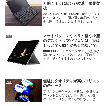
と開くようにヒンジ改造 限界突
破！
ASUS TransBook T90CHI 便利なんです
けど、タブレット側の開く角度が、もう
少し開いてほしいところです。これ、カ
ッコよすぎで便利すぎるゾ！ツインスマ
ートウォッチ！なので、もっとタブレッ
ト側を倒して使えるように、内部のヒン
ノートパソコンやスリム型や小型
ジ部...
日記
のデスクトップパソコンは、実は
もっと早く動くかもしれないか
も！という話。もったいないか
■■■■■■■ノートパソコンやスリム型や小
ら、絶対確認しておいたほうがい
型のデスクトップパソコンは、実はもっ
と早く動くかもしれないかも！という
い！
話。なぜかというと、ノートパソコン
は、モバイル性のため、バッテリーを長
持ちさせるため、様々なシーンで、敢え
てCPUの性能を最大限...
無駄にクオリティが高いフリスク
日記
の缶ケース！
フリスクの缶ケース！主役は、中身のタ
ブレットなんだけど、食べ終わった後
の、缶ケースが、捨てるのにちょっとた
めらってしまうほどのクオリティの高