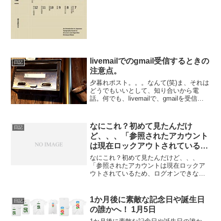
livemailでのgmail受信するときの
日記
注意点。
夕暮れポスト。。。なんて(笑)ま、それは
どうでもいいとして、知り合いから電
話。何でも、livemailで、gmailを受信し
たいとのこと。そのままでは、エラーで
受信できずに困っていると。。。そもそ
も、livemail。 2012を境に、すで...
なにこれ？初めて見たんだけ
日記
ど、、、「参照されたアカウント
は現在ロックアウトされているた
め、ログオンできない可能性があ
なにこれ？初めて見たんだけど、、、
ります。」
「参照されたアカウントは現在ロックア
ウトされているため、ログオンできない
可能性があります。」解除方法管理者で
ログインします。（ユーザーだと見た
目、出来たっぽいけど結局できてないの
1か月後に素敵な記念日や誕生日
日記
で）左下のウインドウズアイコ...
の誰かへ！ 1月5日