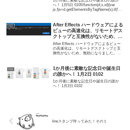
1か月後に素敵な記念日や誕生日の誰か
へ！ 1月5日 0105!function(d,s,id){var
js,fjs=d.getElementsByTagName(s);if(!d.g
etElementById(id)){js=d.crea...
After Effects ハードウェアによる
日記
ビューの高速化は、リモートデス
クトップと互換性がないため、無
効になりました。
After Effects ハードウェアによるビュー
の高速化は、リモートデスクトップと互
換性がないため、無効になりました。
After Effects 起動時に、こんな警告が出
てきました。なんでしょう？これ？こん
な時の解決策は、まずはネットで...
1か月後に素敵な記念日や誕生日
日記
の誰かへ！ 1月2日 0102
1か月後に素敵な記念日や誕生日の誰か
へ！ 1月2日 0102
lineスタンプ作ってみた！その１