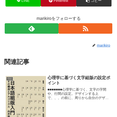
LINE
Pinterest
コピー
marikiroをフォローする
marikiro
関連記事
心理学に基づく文字組版の設定ポ
日記
イント
■■■■■■■心理学に基づく、文字の字間
や、行間の設定。デザインする上
で、、、の前に、周りから自分のデザイ
ン力を認めてもらっていない段階では、
統計結果とか心理学とか、少しでも裏付
けある法則を学んでおいて、セオリーっ
てやつはぜひ知っておきたい...