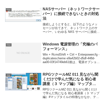
Windows98から搭載された機能みたい
で、当時のMacは、macos8とか9とか
で、同等の機能といえばランチャー機...
NASサーバー（ネットワークサー
日記
バー）に接続できないときの対処
法
接続しようとすると、以下のようなメッ
セージが出てきて、ネットワーク上のサ
ーバー、いわゆる NAS サーバーに接続で
きない！×××にアクセスできません。こ
のネットワークリソースを使用するアク
セス許可がない可能性があります。アク
Windows 電源管理の「究極のパ
日記
セス許可があるか...
フォーマンス」
Win + RcmdShift + Ctrl + Enterpowercfg -
duplicatescheme e9a42b02-d5df-448d-
aa00-03f14749eb61後は、電源オプション
で、「究極のパフォーマンス」を選び
ま...
RPGツクールMZ 011 見ながら聞
日記
くだけで学んだ気になる 初心者
講座（３ マップ編）マップタイ
ルの特徴
RPGツクールMZ 011 見ながら聞くだけ
で学んだ気になる 初心者講座（３ マップ
編）#マップタイルの特徴なかなか、テン
ション保つって難しいですね。この調子
だと、学習終わる前に体験版の期限が切