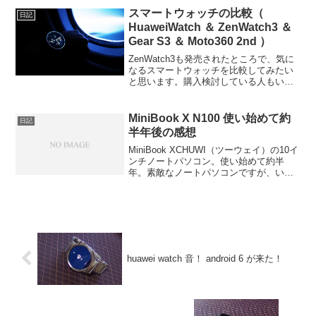
れちゃいます。だから、学んでから購入
スマートウォッチの比較（
日記
しようと思...
HuaweiWatch ＆ ZenWatch3 ＆
Gear S3 ＆ Moto360 2nd ）
ZenWatch3も発売されたところで、気に
なるスマートウォッチを比較してみたい
と思います。購入検討している人もいる
と思うので、後悔しないように、それぞ
れのスマートウォッチの特徴を理解し
て、購入しましょう。自分の生活スタイ
MiniBook X N100 使い始めて約
日記
ルと合えば、長く便...
半年後の感想
MiniBook XCHUWI（ツーウェイ）の10イ
ンチノートパソコン。使い始めて約半
年。素敵なノートパソコンですが、いい
点も含めちょっと気になる点など書いて
いきます。まずこのサイズ感。10インチ
クラスの中では、デザイン含めてトップ
クラスだ...
huawei watch 音！ android 6 が来た！