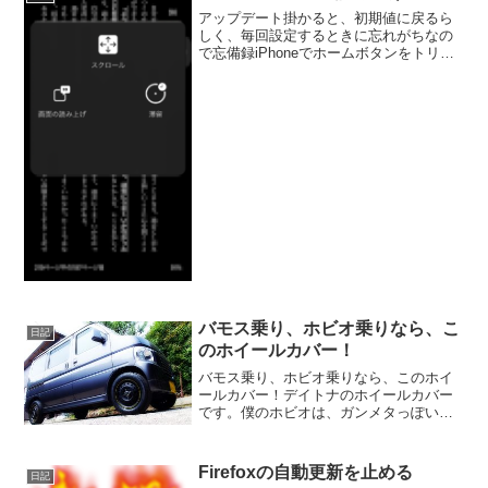
に囲まれなが...
アップデート掛かると、初期値に戻るら
しく、毎回設定するときに忘れがちなの
で忘備録iPhoneでホームボタンをトリプ
ルクリックしたら、読み上げまたは、読
み上げボタンが表示されるようにしてる
けど、アップデートかかると余計なもの
が追加されてしまっ...
バモス乗り、ホビオ乗りなら、こ
日記
のホイールカバー！
バモス乗り、ホビオ乗りなら、このホイ
ールカバー！デイトナのホイールカバー
です。僕のホビオは、ガンメタっぽい、
グレーメタリックなんで、黒っぽいのが
合うかなと。。。冬は、ごく稀に、スノ
ボーで雪山にも行くから、スタッドレス
Firefoxの自動更新を止める
日記
にも履き替えます。通常で...