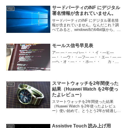
サードパーティのINF にデジタル
日記
署名情報が含まれていません。
サードパーティのINF にデジタル署名情
報が含まれていません。なんだこれ？調
べてみると、windows8の64bit版から、ド
ライバインストール時に、デジタル署名
が必要ってのが、初期設定として設定さ
れているとのこと。だから、これを解除
モールス信号早見表
日記
しない...
ア― ―・― ―ハ―・・・イ・―ヒ―
―・・―ウ・・―フ― ―・・エ―・― ―
―ヘ・オ・―・・・ホ―・・ カ・
―・・マ―・・―キ―・―・・ミ・・
―・―ク・・・―ム―ケ―・― ―メ
―・・・―コ― ― ― ―モ―・・
―・ サ―・―・―ヤ・...
スマートウォッチを2年間使った
日記
結果（Huawei Watch を2年使っ
たよレビュー）
スマートウォッチを2年間使った結果
（Huawei Watch を2年使ったよレビュ
ー）使い始めて、とうとう2年が経過しま
した。スマートウォッチと聞くと鳴り物
入り感が、まだまだあるかと思います。
地方住まいの僕はなおさら、そんな視線
Assistive Touch 読み上げ用
日記