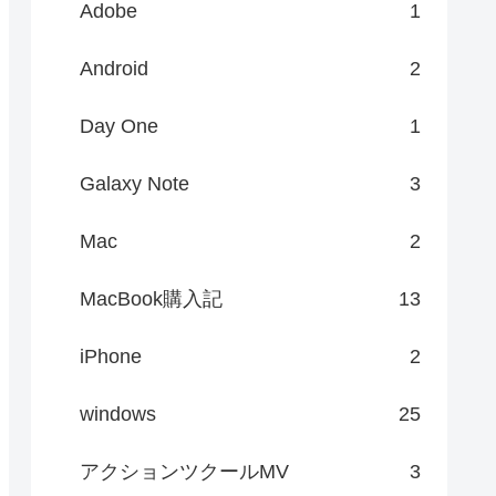
Adobe
1
Android
2
Day One
1
Galaxy Note
3
Mac
2
MacBook購入記
13
iPhone
2
windows
25
アクションツクールMV
3