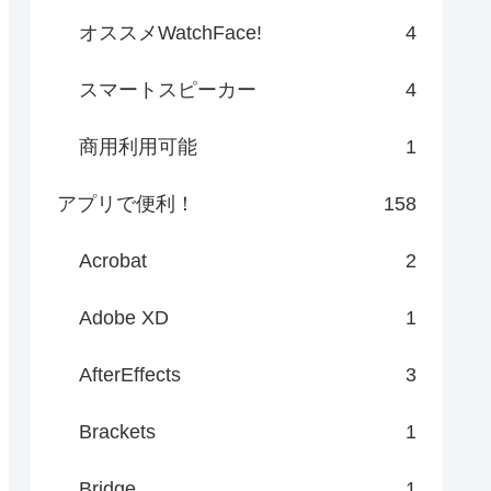
オススメWatchFace!
4
スマートスピーカー
4
商用利用可能
1
アプリで便利！
158
Acrobat
2
Adobe XD
1
AfterEffects
3
Brackets
1
Bridge
1