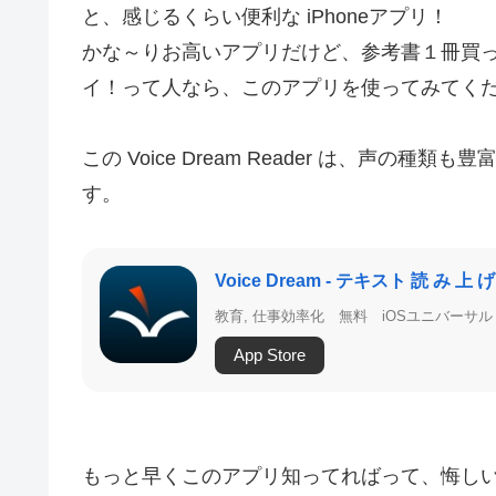
と、感じるくらい便利な iPhoneアプリ！
かな～りお高いアプリだけど、参考書１冊買
イ！って人なら、このアプリを使ってみてく
この Voice Dream Reader は、声
す。
Voice Dream - テキスト 読 み 上 げ
教育, 仕事効率化
無料
iOSユニバーサル
App Store
もっと早くこのアプリ知ってればって、悔し