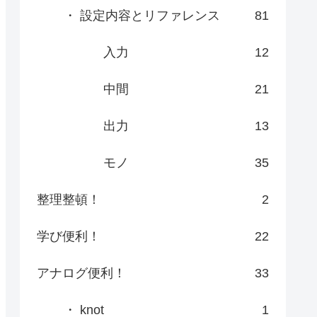
・ 設定内容とリファレンス
81
入力
12
中間
21
出力
13
モノ
35
整理整頓！
2
学び便利！
22
アナログ便利！
33
・ knot
1