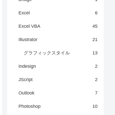
Excel
6
Excel VBA
45
Illustrator
21
グラフィックスタイル
13
Indesign
2
JScript
2
Outlook
7
Photoshop
10