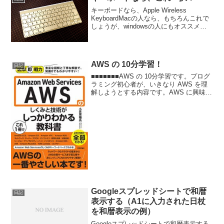
キーボードなら、Apple Wireless
KeyboardMacの人なら、もちろんこれで
しょうが、windowsの人にもオススメで
す！特に、windowsもMacも、両方使わな
いといけない人にとっては、この Apple
Wireless...
AWS の 10分学習！
日記
■■■■■■■AWS の 10分学習です。プログ
ラミング初心者が、いきなり AWS を理
解しようとする内容です。AWS に興味あ
る方、どうぞ。といっても、AWS 公式の
開発日記というマンガで得た知識を自分
学習用に何度も聞いて覚えられるよう...
Googleスプレッドシートで和暦
日記
表示する（A1に入力された日杖
を和暦表示の例）
Googleスプレッドシートで和暦表示する