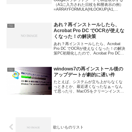
（A1に入力された日杖を和暦表示の例）
=ARRAYFORMULA(HLOOKUP(A1,
{{0,4595,9856,32516,43586};{"明治","大
正","昭和","平成","令和"}&Y...
あれ？再インストールしたら、
日記
Acrobat Pro DC でOCRが使えな
くなった！の解決策
あれ？再インストールしたら、Acrobat
Pro DC でOCRが使えなくなった！の解決
策PC初期化したので、Acrobat Pro DCも
インストールし直して、OCRを使おうと
したら、、、次の理由により、このペー
ジのテキスﾄ認識を実行で...
windows7の再インストール後の
日記
アップデートが劇的に遅い件
たとえば、システムが立ち上がらなくな
っときとか、最近遅くなったなぁ～なん
て思ったり、MacOSをクリーンインスト
ールしたときの仮想環境のwindows7の再
インストールなど。まだまだ、windows7
を再インストールする機会がある人は、
少な...
欲しいものリスト