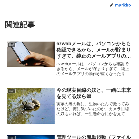
marikiro
関連記事
ezwebメールは、パソコンからも
日記
確認できるから、メールが貯まり
すぎて、純正のメールアプリの動
作が重くなったり、急に落ちたり
ezwebメールは、パソコンからも確認で
するようなら、パソコン側から貯
きるから、メールが貯まりすぎて、純正
のメールアプリの動作が重くなったり、
まったメールを全部消そう！
急に落ちたりするようなら、パソコン側
から貯まったメールを全部消そう！トラ
ブルになる前に、こまめに消すに限るけ
今の現実目線の奴と、一緒に未来
日記
ど、放置しているとい...
を見てる奴ら😅
実家の裏の堀に、生物いたんで撮ってみ
たけど、俺に気づいたのか、カメラ目線
の奴もいれば、一生懸命なにかを見てる
奴らもいる。でも、そんなに一緒になに
見てん（笑）周囲の変化に気づき対応す
るのがいいのか、周りを気にせず迷いな
く突き進むのがいいのか。...
管理ツールの簡単起動（ファイル
日記