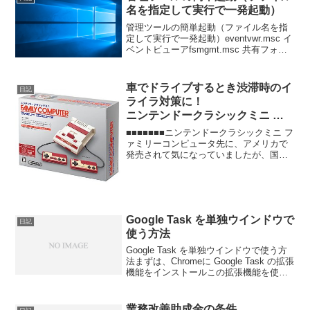
名を指定して実行で一発起動）
管理ツールの簡単起動（ファイル名を指
定して実行で一発起動）eventvwr.msc イ
ベントビューアfsmgmt.msc 共有フォル
ダgpedit.msc グループポリシー
compmgmt.msc コンピュータの管理
services.msc...
車でドライブするとき渋滞時のイ
日記
ライラ対策に！
ニンテンドークラシックミニ フ
ァミリーコンピュータ
■■■■■■■ニンテンドークラシックミニ フ
ァミリーコンピュータ先に、アメリカで
発売されて気になっていましたが、国内
デザインで、正式登場ですね。発売は、
11月10日。楽しみですね。しばらくは、
定価で買えそうにないし、流通しきっっ
てから、定価...
Google Task を単独ウインドウで
日記
使う方法
Google Task を単独ウインドウで使う方
法まずは、Chromeに Google Task の拡張
機能をインストールこの拡張機能を使う
と、googleカレンダーにくっついていた
タスクを、単独で表示することができま
す。この状態で、≡ ⇒...
業務改善助成金の条件