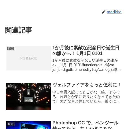
marikiro
関連記事
1か月後に素敵な記念日や誕生日
日記
の誰かへ！ 1月1日 0101
1か月後に素敵な記念日や誕生日の誰か
へ！ 1月1日 0101!function(d,s,id){var
js,fjs=d.getElementsByTagName(s);if(!d.g
etElementById(id)){js=d.crea...
ヴェルファイアをもっと便利に！
日記
中古車購入記ってとこかな（笑）そろそ
ろ、高速とか楽に走りたくなってきたの
で、大きな車と探していたら、近くに程
度のいいヴェルファイアの20系があった
ので、乗り換え。20系は、初代は特に値
も落ち着いてきて、購入しやすくなって
きたんじゃないかと思...
Photoshop CC で、ペンツール
日記
使ってたら、なんかぎこちな