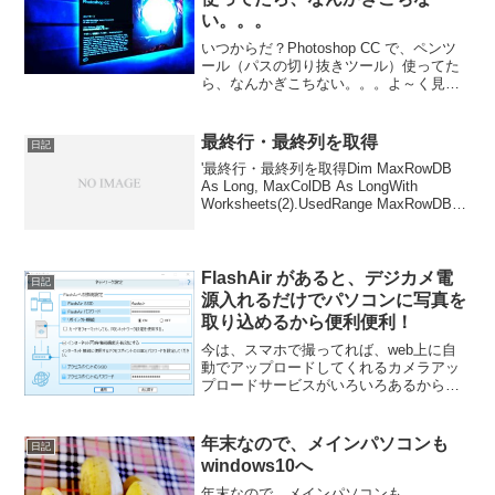
い。。。
いつからだ？Photoshop CC で、ペンツ
ール（パスの切り抜きツール）使ってた
ら、なんかぎこちない。。。よ～く見て
みると、ピクセルに強制スナップされて
いる。どおりで、なんかパス書き時に違
和感を感じたわけだ。ということで、ど
最終行・最終列を取得
日記
こに設定があ...
'最終行・最終列を取得Dim MaxRowDB
As Long, MaxColDB As LongWith
Worksheets(2).UsedRange MaxRowDB =
.Find("*", , , , xlByRows, xlPr...
FlashAir があると、デジカメ電
日記
源入れるだけでパソコンに写真を
取り込めるから便利便利！
今は、スマホで撮ってれば、web上に自
動でアップロードしてくれるカメラアッ
プロードサービスがいろいろあるから便
利は便利なんだけど、やっぱりスマホじ
ゃなくてお気に入りのデジカメで撮りた
い時もあるし、ハイエンドクラスのスマ
年末なので、メインパソコンも
日記
ホならまだしも、ミドル...
windows10へ
年末なので、メインパソコンも