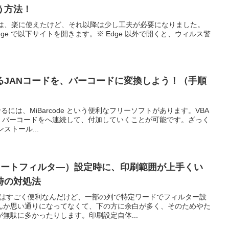
う方法！
l 2010 までは、楽に使えたけど、それ以降は少し工夫が必要になりました。
 Edge で以下サイトを開きます。※ Edge 以外で開くと、ウィルス警
るJANコードを、バーコードに変換しよう！（手順
せるには、MiBarcode という便利なフリーソフトがあります。VBA
に、バーコードをへ連続して、付加していくことが可能です。ざっく
ンストール...
（オートフィルタ―）設定時に、印刷範囲が上手くい
時の対処法
機能はすごく便利なんだけど、一部の列で特定ワードでフィルター設
んか思い通りになってなくて、下の方に余白が多く、そのためやた
無駄に多かったりします。印刷設定自体...