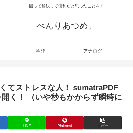
困って解決して便利だと思ったことを！
べんりあつめ。
学び
アナログ
てストレスな人！ sumatraPDF
を開く！ （いや秒もかからず瞬時に
LINE
Pinterest
コピー