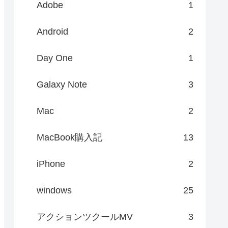
Adobe
1
Android
2
Day One
1
Galaxy Note
3
Mac
2
MacBook購入記
13
iPhone
2
windows
25
アクションツクールMV
3