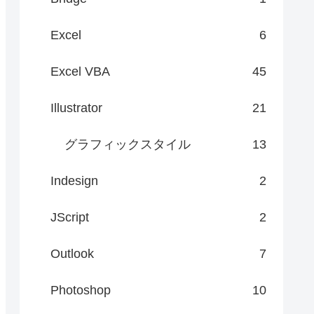
Excel
6
Excel VBA
45
Illustrator
21
グラフィックスタイル
13
Indesign
2
JScript
2
Outlook
7
Photoshop
10