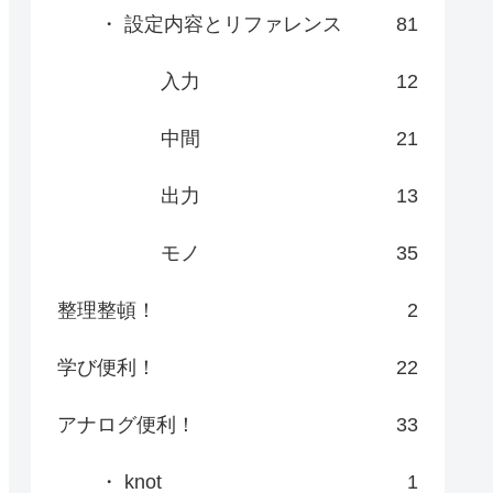
・ 設定内容とリファレンス
81
入力
12
中間
21
出力
13
モノ
35
整理整頓！
2
学び便利！
22
アナログ便利！
33
・ knot
1