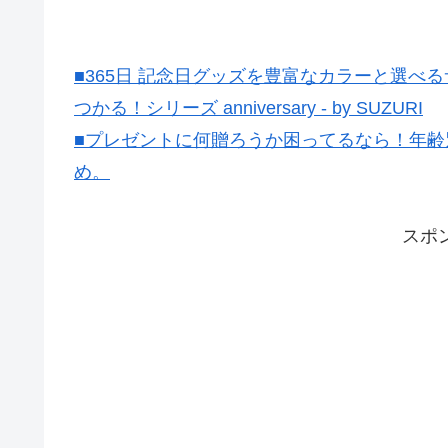
■365日 記念日グッズを豊富なカラーと選
つかる！シリーズ anniversary - by SUZURI
■プレゼントに何贈ろうか困ってるなら！年齢
め。
スポ