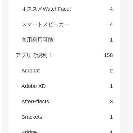
オススメWatchFace!
4
スマートスピーカー
4
商用利用可能
1
アプリで便利！
158
Acrobat
2
Adobe XD
1
AfterEffects
3
Brackets
1
Bridge
1