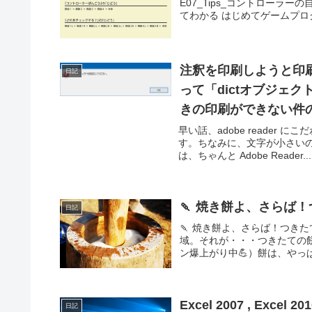
E07_Tips_コントローラ
てわかる はじめてゲームプログラミ
注釈を印刷しようと印
日記
って「dictオブジェ
きの印刷ができない件
早い話、adobe reader
す。ちなみに、文字が小さいのが難
は、ちゃんと Adobe Reader...
🍡 焼き餅よ、さらば
日記
🍡 焼き餅よ、さらば！つき
域。それが・・・つきたての
ン爆上がり中💪）餅は、やっぱ
Excel 2007 , Excel 20
日記