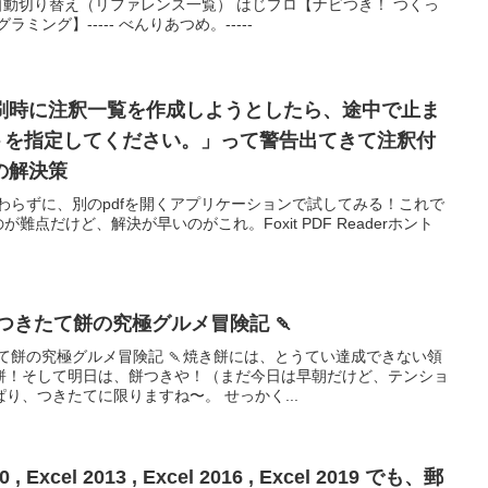
ーの自動切り替え（リファレンス一覧） はじプロ【ナビつき！ つくっ
ング】----- べんりあつめ。-----
刷時に注釈一覧を作成しようとしたら、途中で止ま
クトを指定してください。」って警告出てきて注釈付
の解決策
 にこだわらずに、別のpdfを開くアプリケーションで試してみる！これで
点だけど、解決が早いのがこれ。Foxit PDF Readerホント
！つきたて餅の究極グルメ冒険記 🍡
たて餅の究極グルメ冒険記 🍡焼き餅には、とうてい達成できない領
餅！そして明日は、餅つきや！（まだ今日は早朝だけど、テンショ
り、つきたてに限りますね〜。 せっかく...
10 , Excel 2013 , Excel 2016 , Excel 2019 でも、郵