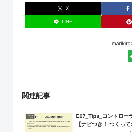
X
LINE
marik
関連記事
E07_Tips_コント
日記
【ナビつき！ つくって