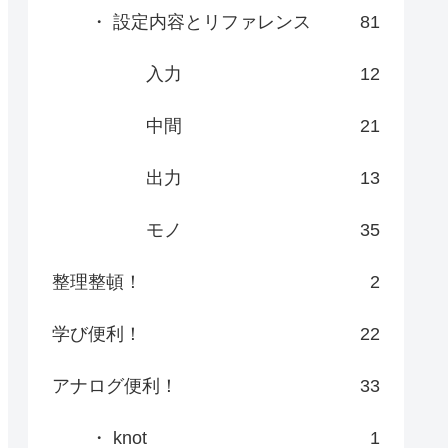
・ 設定内容とリファレンス
81
入力
12
中間
21
出力
13
モノ
35
整理整頓！
2
学び便利！
22
アナログ便利！
33
・ knot
1