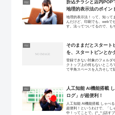
折込チラシと店内POP
日記
地理的表示法のポイン
地理的表示法！って、知って
んだけど、印刷でも、web
す。法ってついてるので、もち
そのままだとスタート
日記
を、スタートピンとか
登録できない対象のフォルダ
クトップ上の何もないところで右ク
て半角スペースを入力そして貼
人工知能 AI機能搭載
日記
ログ」が超便利！
人工知能 AI機能搭載 しゃ
超便利！というわけで、「し
中！ってことで。(^_^;)話す