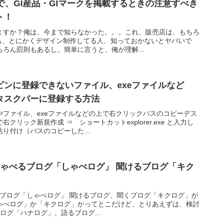
で、GI産品・GIマークを掲載するときの注意すべき
ト！
ますか？俺は、今まで知らなかった。。。これ、販売店は、もちろ
でも、とにかくデザイン制作してる人、知っておかないとヤバいで
ろん罰則もあるし。簡単に言うと、俺が理解...
ピンに登録できないファイル、exeファイルなど
タスクバーに登録する方法
やファイル、exeファイルなどの上で右クリックパスのコピーデス
リック新規作成 ⇒ ショートカットexplorer.exe と入力し
り付け（パスのコピーした...
 しゃべるブログ「しゃべログ」 聞けるブログ「キク
べるブログ「しゃべログ」 聞けるブログ、聞くブログ「キクログ」が
ゃべログ」か「キクログ」かってとこだけど、とりあえずは、検討
ブログ「ハナログ」、語るブログ...