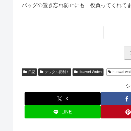
バッグの置き忘れ防止にも一役買ってくれて
日記
デジタル便利！
Huawei Watch
huawai wat
シ
X
LINE