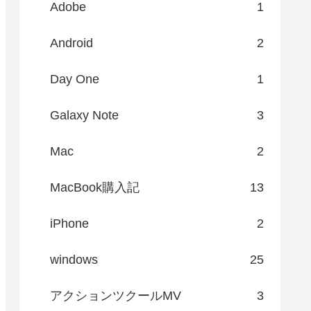
Adobe
1
Android
2
Day One
1
Galaxy Note
3
Mac
2
MacBook購入記
13
iPhone
2
windows
25
アクションツクールMV
3