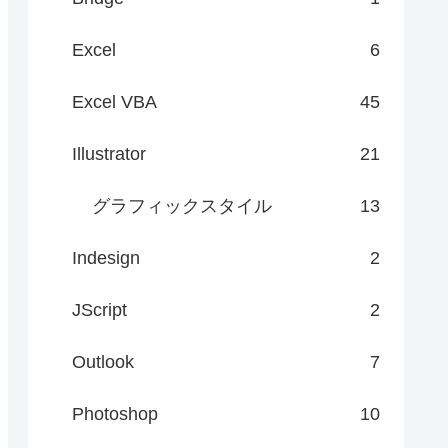
Excel
6
Excel VBA
45
Illustrator
21
グラフィックスタイル
13
Indesign
2
JScript
2
Outlook
7
Photoshop
10