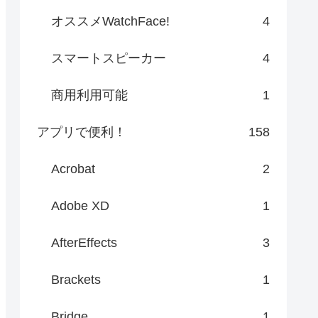
オススメWatchFace!
4
スマートスピーカー
4
商用利用可能
1
アプリで便利！
158
Acrobat
2
Adobe XD
1
AfterEffects
3
Brackets
1
Bridge
1