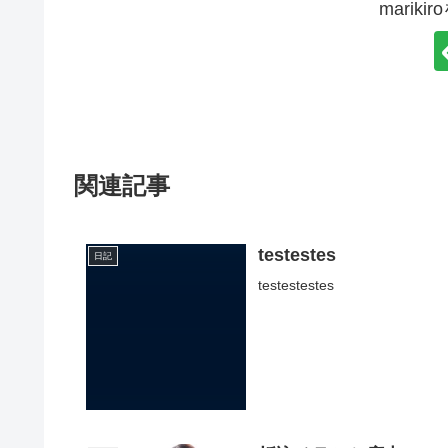
marik
関連記事
testestes
日記
testestestes