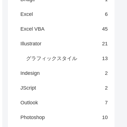
Excel
6
Excel VBA
45
Illustrator
21
グラフィックスタイル
13
Indesign
2
JScript
2
Outlook
7
Photoshop
10