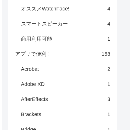
オススメWatchFace!
4
スマートスピーカー
4
商用利用可能
1
アプリで便利！
158
Acrobat
2
Adobe XD
1
AfterEffects
3
Brackets
1
Bridge
1