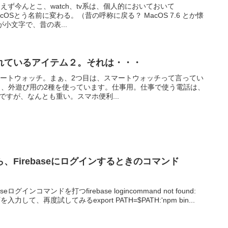
あえず今んとこ、watch、tv系は、個人的においておいて
acOSとう名前に変わる。（昔の呼称に戻る？ MacOS 7.6 とか懐
小文字で、昔の表...
れているアイテム２。それは・・・
マートウォッチ。まぁ、2つ目は、スマートウォッチって言ってい
と、外遊び用の2種を使っています。仕事用。仕事で使う電話は、
んですが、なんとも重い。スマホ便利...
、Firebaseにログインするときのコマンド
グインコマンドを打つfirebase logincommand not found:
入力して、再度試してみるexport PATH=$PATH:'npm bin...