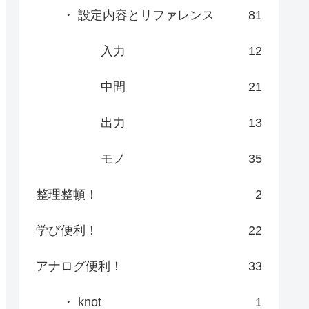
・ 設定内容とリファレンス
81
入力
12
中間
21
出力
13
モノ
35
整理整頓！
2
学び便利！
22
アナログ便利！
33
・ knot
1