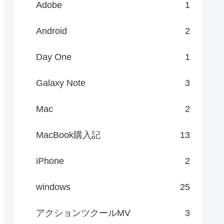
Adobe
1
Android
2
Day One
1
Galaxy Note
3
Mac
2
MacBook購入記
13
iPhone
2
windows
25
アクションツクールMV
3