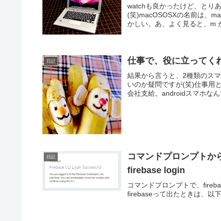
watchも良かったけど、とり
(笑)macOSOSXの名前は、m
かしい。あ、よく見ると、m が
仕事で、役に立ってく
日記
結果から言うと、2種類のス
いのか疑問ですが(笑)仕事用
会社支給。androidスマホな
コマンドプロンプトから
日記
firebase login
コマンドプロンプトで、firebaseロ
firebaseって出たときは、以下を