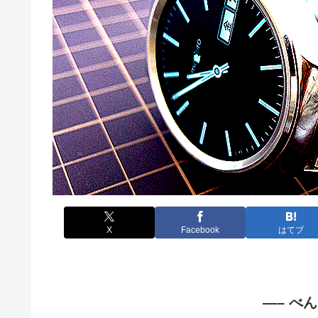
X
Facebook
はてブ
—– べ