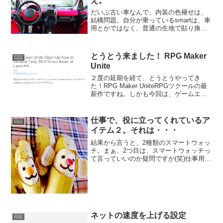
え。
だいぶ古い車なんで、内装の色褪せは、
結構問題。自分が乗っているsmartは、車
用とかではなく、普通の生地で貼り換え
をしてるから、1年も経てば、紫外線で、
綺麗な赤も、日焼けがすごいことになっ
ていまします。(笑)----- べんりあつめ。--
とうとう来ました！ RPG Maker
日記
-...
Unite
２度の延期を経て、とうとうやってき
た！RPG Maker UniteRPGツクールの最
新作ですね。しかも今回は、ゲームエン
ジンで超有名な（と言っても使えないし
使ったこともないんだけど）Unity上で動
作するといった新しい仕組み。MVから、
仕事で、役に立ってくれているア
日記
ブ...
イテム２。それは・・・
結果から言うと、2種類のスマートウォッ
チ。まぁ、2つ目は、スマートウォッチっ
て言っていいのか疑問ですが(笑)仕事用
と、外遊び用の2種を使っています。仕事
用。仕事で使う電話は、会社支給。
androidスマホなんですが、なんとも重
い。スマホ便利...
ネットの速度を上げる設定
日記