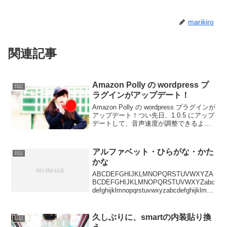
marikiro
関連記事
Amazon Polly の wordpress プ
日記
ラグインがアップデート！
Amazon Polly の wordpress プラグインが
アップデート！つい先日、1.0.5 にアップ
デートして、音声速度が調整できるよう
になったかと思っていたら、またまたア
ップデート。1.0.6今回のアップデート
は？ っと？・Adde...
アルファベット・ひらがな・かた
日記
かな
ABCDEFGHIJKLMNOPQRSTUVWXYZA
BCDEFGHIJKLMNOPQRSTUVWXYZabc
defghijklmnopqrstuvwxyzabcdefghijklmno
pqrstuvwxyzあいうえおかきくけこさしす
せそた...
久しぶりに、smartの内装貼り換
日記