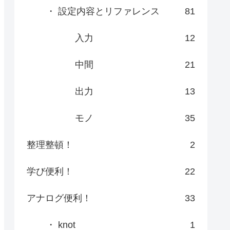
・ 設定内容とリファレンス
81
入力
12
中間
21
出力
13
モノ
35
整理整頓！
2
学び便利！
22
アナログ便利！
33
・ knot
1