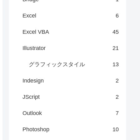
Excel
6
Excel VBA
45
Illustrator
21
グラフィックスタイル
13
Indesign
2
JScript
2
Outlook
7
Photoshop
10