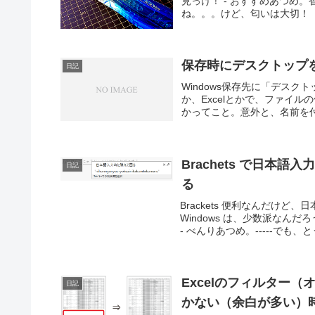
見っけ！ - おすすめあつめ
ね。。。けど、匂いは大切！ 
保存時にデスクトップ
日記
Windows保存先に「デスク
か、Excelとかで、ファイ
かってこと。意外と、名前を付
Brachets で日
日記
る
Brackets 便利なんだけ
Windows は、少数派なんだ
- べんりあつめ。-----でも、とう
Excelのフィルター
日記
かない（余白が多い）