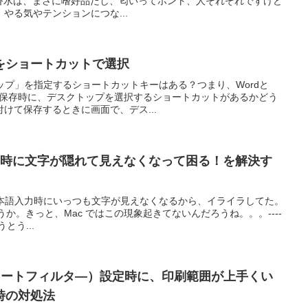
。香水は、まさに嗜好品だし、匂いってホント、人それぞれですけど
やる気やテンションにつな...
をショートカットで選択
トップ」を指定するショートカットキーはある？つまり、Wordと
ルの保存時に、デスクトップを選択するショートカットがあるかどう
けて保存するときに画面で、デス...
本語入力時に文字が隠れて見えなくなって困る！を解決す
ど、日本語入力時にいっつも文字が見えなくなるから、イライラしてた。
ろうか。きっと、Mac ではこの現象起きてないんだろうね。。。----
とう...
（オートフィルタ―）設定時に、印刷範囲が上手くい
時の対処法