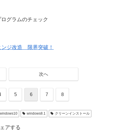
プログラムのチェック
。
ようにヒンジ改造 限界突破！
次へ
4
5
6
7
8
windows10
windows8.1
クリーンインストール
ェアする