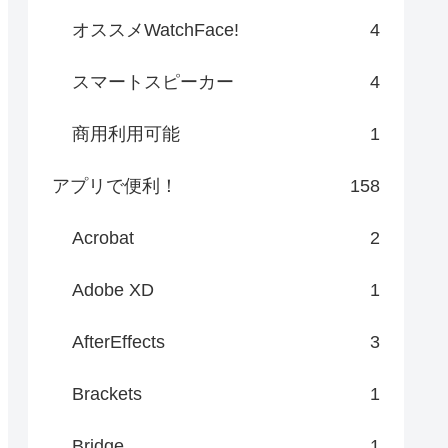
オススメWatchFace!
4
スマートスピーカー
4
商用利用可能
1
アプリで便利！
158
Acrobat
2
Adobe XD
1
AfterEffects
3
Brackets
1
Bridge
1