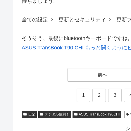
待ちましょう。
全ての設定⇒ 更新とセキュリティ⇒ 更新
そうそう、最後にbluetoothキーボードですね
ASUS TransBook T90 CHI もっと開く
前へ
1
2
3
日記
デジタル便利！
ASUS TransBook T90CHI
シ