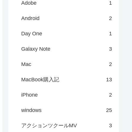
Adobe
1
Android
2
Day One
1
Galaxy Note
3
Mac
2
MacBook購入記
13
iPhone
2
windows
25
アクションツクールMV
3