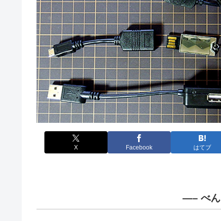
X
Facebook
はてブ
—– べ