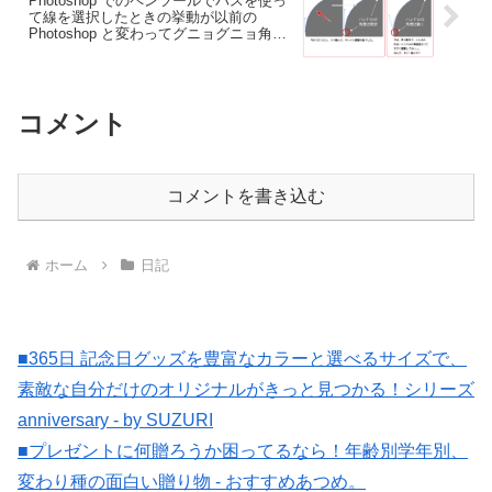
Photoshop でのペンツールでパスを使っ
て線を選択したときの挙動が以前の
Photoshop と変わってグニョグニョ角度
が動きすぎる件
コメント
コメントを書き込む
ホーム
日記
■365日 記念日グッズを豊富なカラーと選べるサイズで、
素敵な自分だけのオリジナルがきっと見つかる！シリーズ
anniversary - by SUZURI
■プレゼントに何贈ろうか困ってるなら！年齢別学年別、
変わり種の面白い贈り物 - おすすめあつめ。