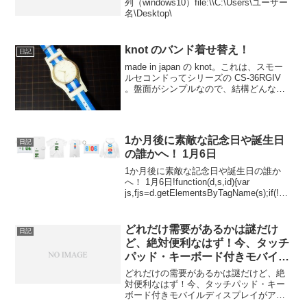
列（windows10）file:\\C:\Users\ユーザー
名\Desktop\
knot のバンド着せ替え！
日記
made in japan の knot。これは、スモー
ルセコンドってシリーズの CS-36RGIV
。盤面がシンプルなので、結構どんなバ
ンドでも、組み合わせの幅が広くてい
い！今日は、天気もいいし、青のロンＴ
に合わせて、バンドもブルーのスト...
1か月後に素敵な記念日や誕生日
日記
の誰かへ！ 1月6日
1か月後に素敵な記念日や誕生日の誰か
へ！ 1月6日!function(d,s,id){var
js,fjs=d.getElementsByTagName(s);if(!d.g
etElementById(id)){js=d.createEle...
どれだけ需要があるかは謎だけ
日記
ど、絶対便利なはず！今、タッチ
パッド・キーボード付きモバイル
ディスプレイがアツイ！
どれだけの需要があるかは謎だけど、絶
対便利なはず！今、タッチパッド・キー
ボード付きモバイルディスプレイがアツ
イ！----- べんりあつめ。-----キーボード付