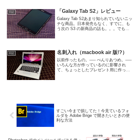
きモバイルディスプレイ！しかも、ちゃ
んとタッチパッドもついてる！ちょっ
「Galaxy Tab S2」レビュー
日記
と、何言っ...
Galaxy Tab S2あまり知られていないニッ
チな商品。日本発売もなく、すでに、も
う次の S3 の新商品の話も。。。でも、
読書端末用に、すごく気になってて、生
産終了ということで、手をだしてしまっ
た。。。(^_^;)技適がないので、使おう...
名刺入れ（macbook air 版!?）
日記
以前作ったもの。----- べんりあつめ。-----
いろんな方が作っているのに影響され
て、ちょっとしたプレゼント用に作って
みました。う～ん、近くから見ると手作
り感ただようけど、それっぽく見えなく
もないから、ま、いっか(^_^;)
すごい今まで損してた！今見ているフォ
ルダを Adobe Brige で開きたいときの便
利な方法