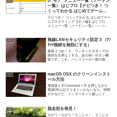
D_モノ_メニュー一覧（ノードン
日記
一覧） はじプロ【ナビつき！ つ
くってわかる はじめてゲームプ
ログラミング】
ナビつき！ つくってわかる はじめてゲー
ムプログラミング【モノ編】はじプロ
メニュー一覧（ノードン一覧）----- べん
りあつめ。-----
無線LANセキュリティ設定３（ﾜﾝ
日記
ﾀｯﾁ接続を無効にする）
最後３つめ！３、ワンタッチボタンでの
接続を出来なくする。あの赤いボタン機
能です。これ、バッファーロー製の無線
機使ったことある人なら、誰でも使い方
知ってるはず！？スーパー無防備状態に
出来る、神ならぬ死神ボタンです。パス
macOS OSX のクリーンインスト
日記
ワード設定無しで、早い者...
ール方法
電源落とすCommand + R を押しながら
電源ON上記でうまくいかないなら、時間
かかるけど、インターネット越しにイン
ストールするしかない・最新OS：Option
+ Command + R・初期OS：Shift +
Option + C...
脱走犯を発見！
日記
ちがう！ちがう！そこじゃ～、そこじゃ