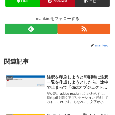
LINE
Pinterest
コピー
marikiroをフォローする
marikiro
関連記事
注釈を印刷しようと印刷時に注釈
日記
一覧を作成しようとしたら、途中
で止まって「dictオブジェクトを
指定してください。」って警告出
早い話、adobe reader にこだわらずに、
てきて注釈付きの印刷ができない
別のpdfを開くアプリケーションで試して
みる！これです。ちなみに、文字が小さ
件の解決策
いのが難点だけど、解決が早いのがこ
れ。Foxit PDF Readerホントは、ちゃん
と Adobe Reader...