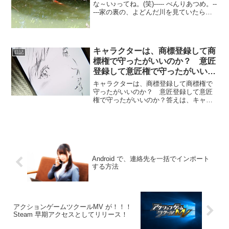
な～い♪ってね。(笑)----- べんりあつめ。--
---家の裏の、よどんだ川を見ていたら、
どこからともなく現れた！コイツ、どこ
から、脱走してきたんやら。。。お前の
居場所は、そこじゃなかろうに。。。
┐(￣...
キャラクターは、商標登録して商
日記
標権で守ったがいいのか？ 意匠
登録して意匠権で守ったがいいの
か？
キャラクターは、商標登録して商標権で
守ったがいいのか？ 意匠登録して意匠
権で守ったがいいのか？答えは、キャラ
クターは、商標登録して商標権で保護す
る。意匠権は、その造形・形を保護する
もので、平面上にある絵については保護
の範囲外となる。どのみち...
Android で、連絡先を一括でインポート
する方法
アクションゲームツクールMV が！！！
Steam 早期アクセスとしてリリース！