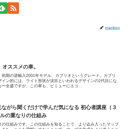
marikiro
、オススメの車。
初期の逆輸入2001年モデル、カブリオというグレード。カブリ
ザイン的には、ライト形状が涙目といわれるデザインの2代目にな
ー全盛ですが、この車も、ビミューにエコ...
0 見ながら聞くだけで学んだ気になる 初心者講座（３
イルの重なりの仕組み
りの仕組みです。この仕組みを知ることで、より込み入ったマップ