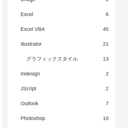
Excel
6
Excel VBA
45
Illustrator
21
グラフィックスタイル
13
Indesign
2
JScript
2
Outlook
7
Photoshop
10