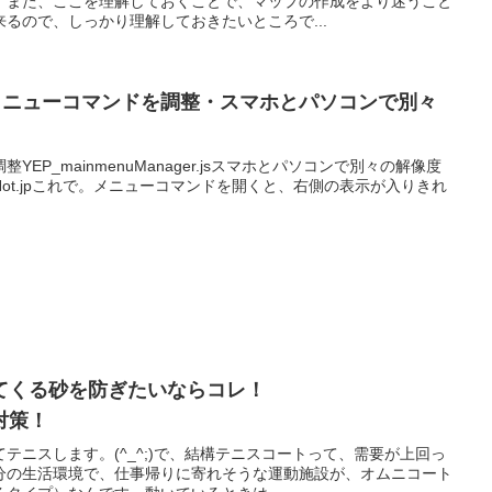
。また、ここを理解しておくことで、マップの作成をより迷うこと
るので、しっかり理解しておきたいところで...
】メニューコマンドを調整・スマホとパソコンで別々
整YEP_mainmenuManager.jsスマホとパソコンで別々の解像度
PCorNot.jpこれで。メニューコマンドを開くと、右側の表示が入りきれ
てくる砂を防ぎたいならコレ！
対策！
テニスします。(^_^;)で、結構テニスコートって、需要が上回っ
分の生活環境で、仕事帰りに寄れそうな運動施設が、オムニコート