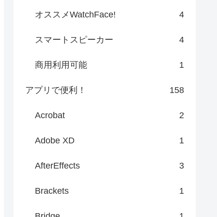
オススメWatchFace!
4
スマートスピーカー
4
商用利用可能
1
アプリで便利！
158
Acrobat
2
Adobe XD
1
AfterEffects
3
Brackets
1
Bridge
1