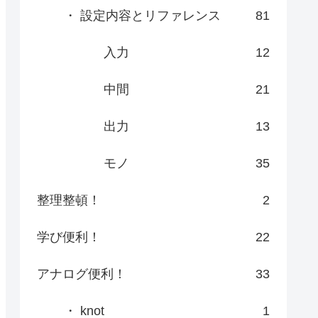
・ 設定内容とリファレンス
81
入力
12
中間
21
出力
13
モノ
35
整理整頓！
2
学び便利！
22
アナログ便利！
33
・ knot
1