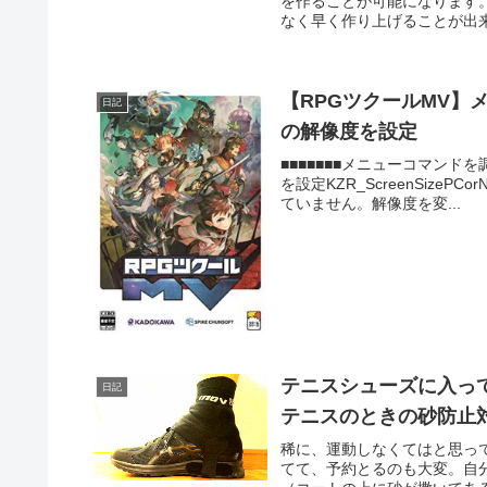
を作ることが可能になります
なく早く作り上げることが出来
【RPGツクールMV
日記
の解像度を設定
■■■■■■■メニューコマンドを調
を設定KZR_ScreenSize
ていません。解像度を変...
テニスシューズに入っ
日記
テニスのときの砂防止
稀に、運動しなくてはと思って
てて、予約とるのも大変。自