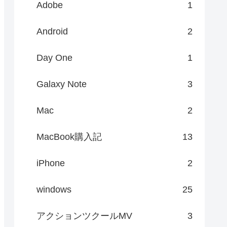
Adobe
1
Android
2
Day One
1
Galaxy Note
3
Mac
2
MacBook購入記
13
iPhone
2
windows
25
アクションツクールMV
3