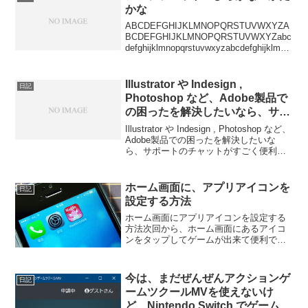
かな
ABCDEFGHIJKLMNOPQRSTUVWXYZA
BCDEFGHIJKLMNOPQRSTUVWXYZabc
defghijklmnopqrstuvwxyzabcdefghijklmno
pqrstuvwxyzあいうえおかきくけこさしす
せそた...
Illustrator や Indesign ,
日記
Photoshop など、Adobe製品で
の困ったを解決したいなら、サポ
ートのチャットがすごく便利！
Illustrator や Indesign , Photoshop など、
Adobe製品での困ったを解決したいな
ら、サポートのチャットがすごく便利！
以下に接続してログイン！あとは、右下
のチャットアイコンから、質問しよう！
電話はすごく待たせ...
ホーム画面に、アプリアイコンを
日記
設定する方法
ホーム画面にアプリアイコンを設定する
方法次回から、ホーム画面にあるアイコ
ンをタップしてゲームが出来て便利で
す。iPhone の場合Safari でゲーム画面を
表示します。【ホーム画面にアイコンを
設定する方法】Safari 編❶ゲーム画面時
今は、まだぜんぜんアクションゲ
日記
に...
ームツクールMVを使えないけ
ど、Nintendo Switch でゲームを