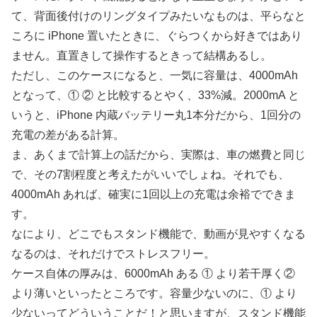
て、背面後付けのリングタイプみたいなものは、平らなと
ころに iPhone 置いたときに、ぐらつくから好きではあり
ません。直置きして操作するときって結構あるし。
ただし、このケースになると、一気に容量は、4000mAh
となって、① ② と比較するとやく、33%減。2000mA と
いうと、iPhone 内蔵バッテリー丸1本分だから、1回分の
充電の差がある計算。
ま、あくまで計算上の話だから、実際は、車の燃費と同じ
で、その7割程度と考えたがいいでしょね。それでも、
4000mAh あれば、確実に1回以上の充電は余裕でできま
す。
なにより、どこでもスタンド機能で、動画が見やすくなる
なるのは、それだけでストレスフリー。
ケース自体の厚みは、6000mAh ある ① より若干厚く②
より薄いといったところです。容量少ないのに、① より
少ないってどういうことだ！と思いますが、スタンド機能