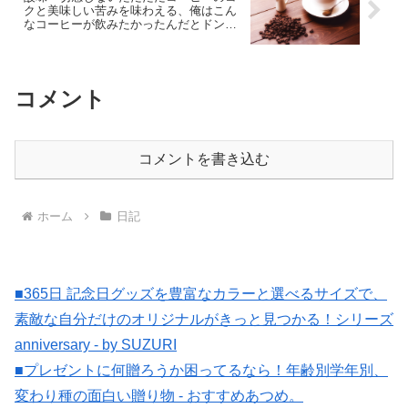
クと美味しい苦みを味わえる、俺はこん
なコーヒーが飲みたかったんだとドンピ
シャで心打たれたコーヒー！
コメント
コメントを書き込む
ホーム
日記
■365日 記念日グッズを豊富なカラーと選べるサイズで、
素敵な自分だけのオリジナルがきっと見つかる！シリーズ
anniversary - by SUZURI
■プレゼントに何贈ろうか困ってるなら！年齢別学年別、
変わり種の面白い贈り物 - おすすめあつめ。