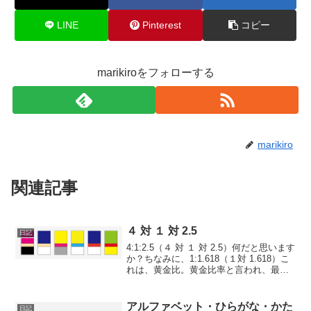
LINE
Pinterest
コピー
marikiroをフォローする
marikiro
関連記事
４ 対 １ 対 2.5
日記
4:1:2.5（４ 対 １ 対 2.5）何だと思います
か？ちなみに、1:1.618（１対 1.618）こ
れは、黄金比。黄金比率と言われ、最も
美しい比率と言われます。タバコの箱と
か、クレジットカードとか、初代iPodと
か、昔から、様々な製品で...
アルファベット・ひらがな・かた
日記