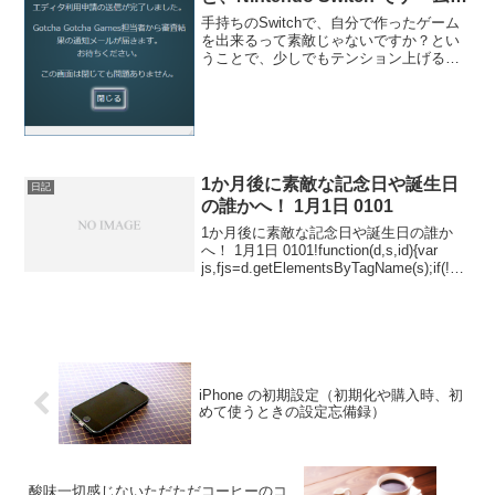
出来るようにするために、Switch
手持ちのSwitchで、自分で作ったゲーム
でゲームをリリース出来る権利を
を出来るって素敵じゃないですか？とい
うことで、少しでもテンション上げるた
得るための開発者登録申請をして
めに、今は、まだぜんぜんアクションゲ
みたよ。
ームツクールMVを使えないけど、
Nintendo Switch でゲームを出来るように
する...
1か月後に素敵な記念日や誕生日
日記
の誰かへ！ 1月1日 0101
1か月後に素敵な記念日や誕生日の誰か
へ！ 1月1日 0101!function(d,s,id){var
js,fjs=d.getElementsByTagName(s);if(!d.g
etElementById(id)){js=d.crea...
iPhone の初期設定（初期化や購入時、初
めて使うときの設定忘備録）
酸味一切感じないただただコーヒーのコ