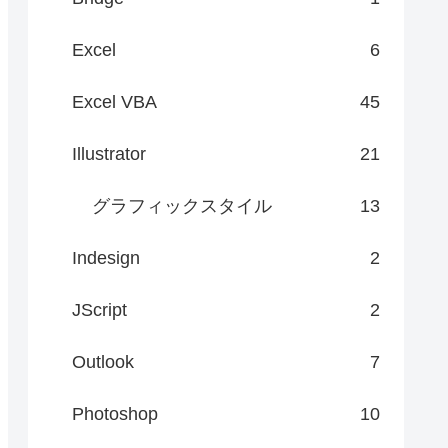
Excel
6
Excel VBA
45
Illustrator
21
グラフィックスタイル
13
Indesign
2
JScript
2
Outlook
7
Photoshop
10