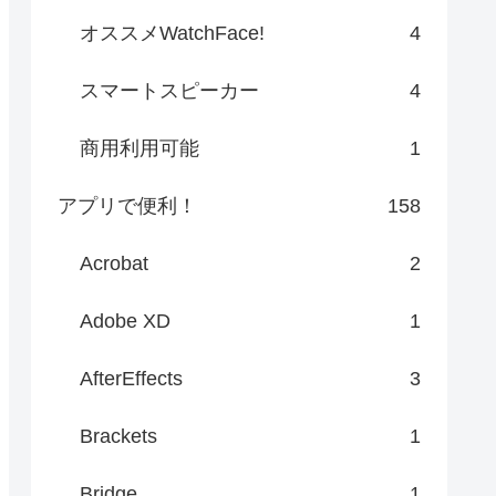
オススメWatchFace!
4
スマートスピーカー
4
商用利用可能
1
アプリで便利！
158
Acrobat
2
Adobe XD
1
AfterEffects
3
Brackets
1
Bridge
1