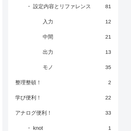
・ 設定内容とリファレンス
81
入力
12
中間
21
出力
13
モノ
35
整理整頓！
2
学び便利！
22
アナログ便利！
33
・ knot
1