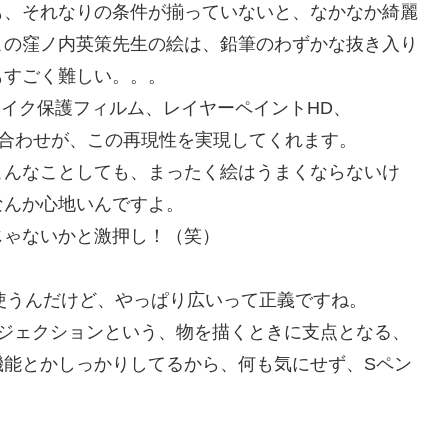
も、それなりの条件が揃っていないと、なかなか綺麗
この窪ノ内英策先生の絵は、鉛筆のわずかな抜き入り
もすごく難しい。。。
ーパーライク保護フィルム、レイヤーペイントHD、
、奇跡の組み合わせが、この再現性を実現してくれます。
こんなことしても、まったく絵はうまくならないけ
なんか心地いんですよ。
じゃないかと激押し！（笑）
わせで使うんだけど、やっぱり広いって正義ですね。
パームリジェクションという、物を描くときに支点となる、
機能とかしっかりしてるから、何も気にせず、Sペン