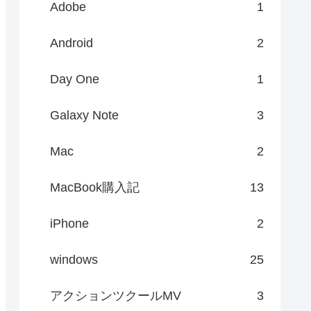
Adobe
1
Android
2
Day One
1
Galaxy Note
3
Mac
2
MacBook購入記
13
iPhone
2
windows
25
アクションツクールMV
3