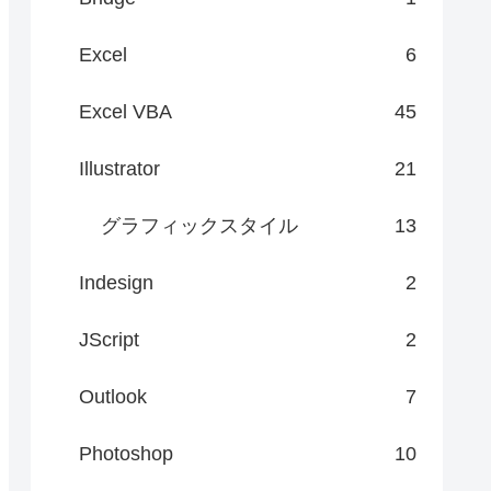
Excel
6
Excel VBA
45
Illustrator
21
グラフィックスタイル
13
Indesign
2
JScript
2
Outlook
7
Photoshop
10