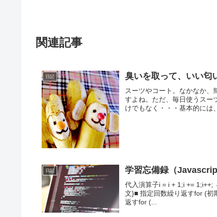
関連記事
臭いを取って、いい匂
日記
スーツやコート。なかなか、
すよね。ただ、毎日使うスー
けでもなく・・・基本的には、
学習忘備録（Javascrip
日記
代入演算子i = i + 1;i += 
文}■ 指定回数繰り返すfor
返すfor (...