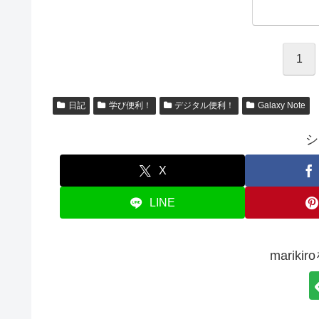
1
日記
学び便利！
デジタル便利！
Galaxy Note
シ
X
LINE
marik