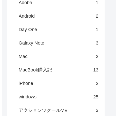
Adobe
1
Android
2
Day One
1
Galaxy Note
3
Mac
2
MacBook購入記
13
iPhone
2
windows
25
アクションツクールMV
3