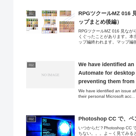
RPGツクールMZ 0
日記
ップまとめ後編）
RPGツクールMZ 016 
くぐったことがあります。本
ップ編終われます。マップ編後
We have identified an
日記
Automate for desktop 
preventing them from v
does not impact users
We have identified an issue a
their personal Microsoft acc...
are working on a solu
Photoshop CC
日記
いつからだ？Photoshop
ちない。。。よ～く見てみる