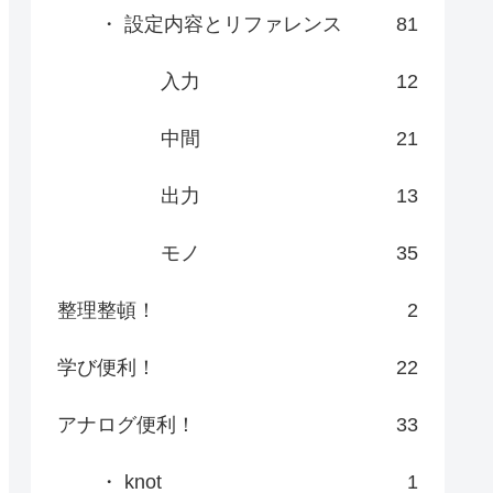
・ 設定内容とリファレンス
81
入力
12
中間
21
出力
13
モノ
35
整理整頓！
2
学び便利！
22
アナログ便利！
33
・ knot
1