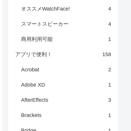
オススメWatchFace!
4
スマートスピーカー
4
商用利用可能
1
アプリで便利！
158
Acrobat
2
Adobe XD
1
AfterEffects
3
Brackets
1
Bridge
1