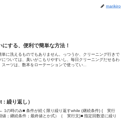
marikiro
いにする、便利で簡単な方法！
簡単に洗えるものでもありません。っつうか、クリーニング行きで
ツについては、臭いがこもりやすいし、毎日クリーニングだせるわ
スーツは、数本をローテーションで使ってい...
t : 繰り返し）
1;i++; ← 1の時のみ■ 条件が続く限り繰り返すwhile (継続条件) { 実行
 (初期値；継続条件；最終値とか式）｛ 実行文}■ 指定回数逆に繰り