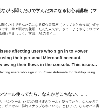
16 見ながら聞くだけで学んだ気になる初心者講座（マ
見ながら聞くだけで学んだ気になる初心者講座（マップまとめ後編）虹を
当です。時々頭がお花畑、たんたんです。さて、ようやくこれでマ
編行きましょう。前回、A1のタイ...
 issue affecting users who sign in to Power
using their personal Microsoft account,
iewing their flows in the console. This issue
 who sign in with a work or school account. We
ffecting users who sign in to Power Automate for desktop using
tion and will provide updates soon.
 で、ペンツール使ってたら、なんかぎこちない。。。
 CC で、ペンツール（パスの切り抜きツール）使ってたら、なんかぎこ
と、ピクセルに強制スナップされている。どおりで、なんかパス書