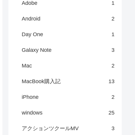
Adobe
1
Android
2
Day One
1
Galaxy Note
3
Mac
2
MacBook購入記
13
iPhone
2
windows
25
アクションツクールMV
3