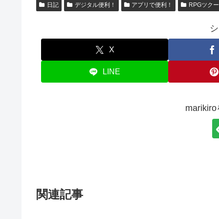
日記
デジタル便利！
アプリで便利！
RPGツクー
シ
X
LINE
marik
関連記事