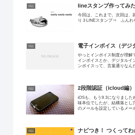
lineスタンプ作ってみ
日記
今回は、これまで。次回は、路
り３LINEスタンプ⇒ ふんわ
電子インボイス（デジタ
日記
やっとインボイス制度が理解
インボイスとか、デジタルイ
ンボイスって、言葉通りなんだ
2段階認証（iclou
日記
iOSも、もう9.3になりま
味本位でしたが、結構落とし穴が
のメールを設定しているメールソフ
ナビつき！ つくってわ
日記