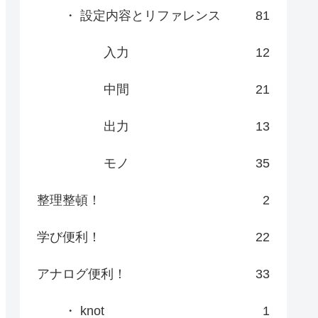
・ 設定内容とリファレンス
81
入力
12
中間
21
出力
13
モノ
35
整理整頓！
2
学び便利！
22
アナログ便利！
33
・ knot
1