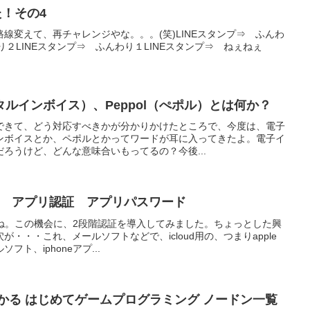
た！その4
線変えて、再チャレンジやな。。。(笑)LINEスタンプ⇒ ふんわ
り２LINEスタンプ⇒ ふんわり１LINEスタンプ⇒ ねぇねぇ
ルインボイス）、Peppol（ぺポル）とは何か？
できて、どう対応すべきかが分かりかけたところで、今度は、電子
ンボイスとか、ペポルとかってワードが耳に入ってきたよ。電子イ
ろうけど、どんな意味合いもってるの？今後...
d編） アプリ認証 アプリパスワード
したね。この機会に、2段階認証を導入してみました。ちょっとした興
・・・これ、メールソフトなどで、icloud用の、つまりapple
ト、iphoneアプ...
かる はじめてゲームプログラミング ノードン一覧