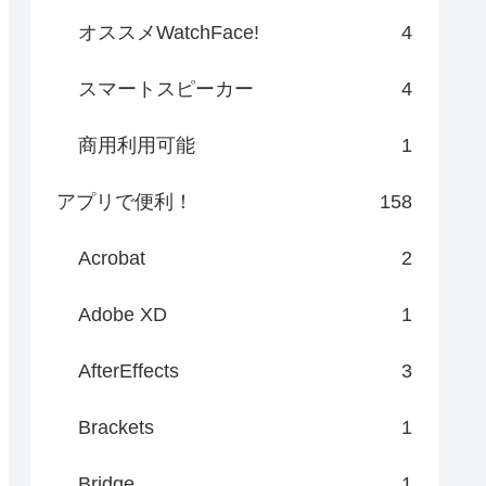
オススメWatchFace!
4
スマートスピーカー
4
商用利用可能
1
アプリで便利！
158
Acrobat
2
Adobe XD
1
AfterEffects
3
Brackets
1
Bridge
1