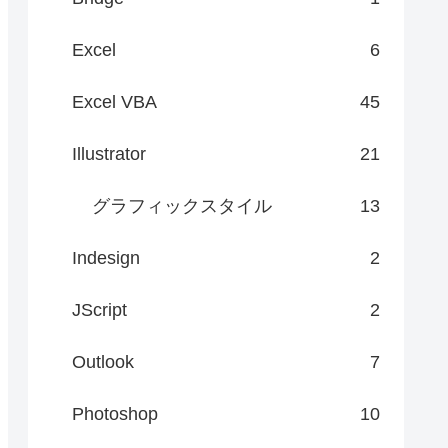
Excel
6
Excel VBA
45
Illustrator
21
グラフィックスタイル
13
Indesign
2
JScript
2
Outlook
7
Photoshop
10