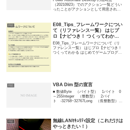
（20210923）でのアクション一覧どうい
ったことがアクションとして用意されて
いるかを把握しておけば、楽に設定でき
るので、一覧で閲覧できるようにリスト
化。今のところ更新のたびに、若干ア...
E08_Tips_フレームワークについ
日記
て（リファレンス一覧） はじプ
ロ【ナビつき！ つくってわかる
はじめてゲームプログラミング】
E08_Tips_フレームワークについて（リ
ファレンス一覧） はじプロ【ナビつき！
つくってわかる はじめてゲームプログラ
ミング】----- べんりあつめ。-----
VBA Dim 型の宣言
日記
■ 数値Byte （バイト型） 1バイト 0
～255Integer （整数型） 2バイ
ト -32768~32767Long （長整数型）
4バイト -2147483648～
2147483647Single （単精度浮動小数点
数型） 4バイト...
無線LANｾｷｭﾘﾃｨ設定（これだけは
日記
やっときたい！）