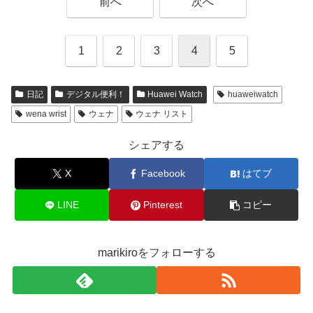
前へ
次へ
1
2
3
4
5
日記
デジタル便利！
Huawei Watch
huaweiwatch
wena wrist
ウェナ
ウェナ リスト
シェアする
X
Facebook
はてブ
LINE
Pinterest
コピー
marikiroをフォローする