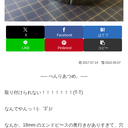
X
Facebook
はてブ
LINE
Pinterest
コピー
2017.07.14
2022.05.07
—– べんりあつめ。—–
取り付けられない！！！！！！！(T-T)
なんでやんっ！(-゜3ﾟ)ﾉ
なんか、18mm のエンドピースの奥行きがありすぎて、穴