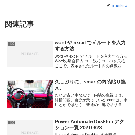
marikiro
関連記事
word や excel で √ ルートを入力
日記
する方法
word や excel で √ ルートを入力する方法
Wordの場合挿入 ⇒ 数式 ⇒ べき乗根
ここで、表示されたルート内の点線四角
を選択して数字を入力するExcelの場合基
本的に Wordと同じ。セル内への入力は出
来ず、文字ボックスでの入...
久しぶりに、smartの内装貼り換
日記
え。
だいぶ古い車なんで、内装の色褪せは、
結構問題。自分が乗っているsmartは、車
用とかではなく、普通の生地で貼り換え
をしてるから、1年も経てば、紫外線で、
綺麗な赤も、日焼けがすごいことになっ
ていまします。(笑)----- べんりあつめ。--
Power Automate Desktop アク
日記
-...
ション一覧 20210923
Power Automate Desktop の現時点