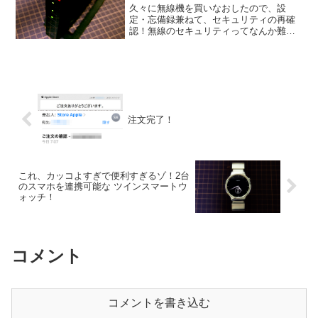
久々に無線機を買いなおしたので、設
定・忘備録兼ねて、セキュリティの再確
認！無線のセキュリティってなんか難し
いですね。どこまでやっときゃいんだ！
的な。でも、わかる範囲でもこのくらい
すれば、なんか多少スッキリします。忘
備録代わりに！※基本的に、...
注文完了！
これ、カッコよすぎで便利すぎるゾ！2台
のスマホを連携可能な ツインスマートウ
ォッチ！
コメント
コメントを書き込む