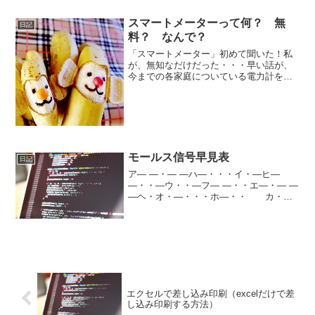
い。。。----- べんりあつめ。-----まぁ、今
使っている iPhone5S のsim...
スマートメーターって何？ 無
日記
料？ なんで？
「スマートメーター」初めて聞いた！私
が、無知なだけだった・・・早い話が、
今までの各家庭についている電力計を、
針（アナログ）から、数字（デジタル）
にしたって感じ。（まぁ、今までも数字
なんだろうけど、あのニョロ～って動く
感じのやつ。）プラス通信...
モールス信号早見表
日記
ア― ―・― ―ハ―・・・イ・―ヒ―
―・・―ウ・・―フ― ―・・エ―・― ―
―ヘ・オ・―・・・ホ―・・ カ・
―・・マ―・・―キ―・―・・ミ・・
―・―ク・・・―ム―ケ―・― ―メ
―・・・―コ― ― ― ―モ―・・
―・ サ―・―・―ヤ・...
エクセルで差し込み印刷（excelだけで差
し込み印刷する方法）