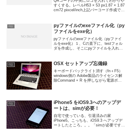
QRコードの中央にロゴを入れてわかりや
すくする。レベルH53 × 53 px1.87 × 1.87
cm72 pixcel/inch上記バーコード作成で、
8 × 8 mm の絵柄を確保可能すごいね。
QRコードの誤認識防止機能！
pyファイルのexeファイル化（py
日記
ファイルをexe化）
pyファイルのexeファイル化（pyファイ
ルをexe化）１、Cの直下に、testフォル
ダを作成し、そこにpyファイルを入れて
おく２、Win + R で、cmd と入力してエ
ンター３、py -m pip install pyinstaller...
OSX セットアップ忘備録
日記
キーボードバックライト消す（fn＋F5）
windows側の Adobe製品のライセンス解
除Command + R を押しながら電源ボタ
ンを押して、リカバリモードで起動ディ
スクユーティリティを選択 ⇒ 続ける
（左側）内蔵：Macintosh ...
iPhone5 をiOS9.3へのアップデ
日記
ートは、simが必要！
自宅で使っている、引退済みの家
iPhone5。こっちも、iOS9.3 へアップデ
ートしたところ。。。「simが必要です」
なんて、メッセージで先へ進めな