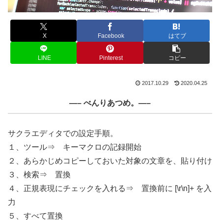
X
Facebook
はてブ
LINE
Pinterest
コピー
2017.10.29
2020.04.25
—– べんりあつめ。—–
サクラエディタでの設定手順。
１、ツール⇒ キーマクロの記録開始
２、あらかじめコピーしておいた対象の文章を、貼り付け
３、検索⇒ 置換
４、正規表現にチェックを入れる⇒ 置換前に [\r\n]+ を入
力
５、すべて置換