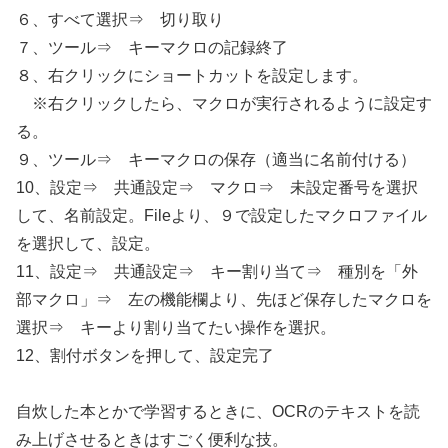
６、すべて選択⇒ 切り取り
７、ツール⇒ キーマクロの記録終了
８、右クリックにショートカットを設定します。
※右クリックしたら、マクロが実行されるように設定す
る。
９、ツール⇒ キーマクロの保存（適当に名前付ける）
10、設定⇒ 共通設定⇒ マクロ⇒ 未設定番号を選択
して、名前設定。Fileより、９で設定したマクロファイル
を選択して、設定。
11、設定⇒ 共通設定⇒ キー割り当て⇒ 種別を「外
部マクロ」⇒ 左の機能欄より、先ほど保存したマクロを
選択⇒ キーより割り当てたい操作を選択。
12、割付ボタンを押して、設定完了
自炊した本とかで学習するときに、OCRのテキストを読
み上げさせるときはすごく便利な技。