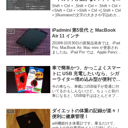
決
Shift + Ctrl + ,Shift + Ctrl + .Shift + Ctrl +
<Shift + Ctrl + >Shift + Ctrl +[,Shift + Ctrl
+ ]Illustratorの文字の大きさや字詰めカ
ー...
iPadmini 第5世代 と MacBook
日記
Air 11 インチ
2018年10月30日の新製品発表では、iPad
Pro, MacBook Air, Mac mini が更新され
ましたね。iPad Pro では、Apple Pencil
も更新されて、iPad Pro にくっつけてお
くだけで、充電できる...
車で簡単かつ、かっこよくスマー
日記
トに USB 充電したいなら、シガ
ーライター埋め込み型が便利でス
テキ！
今の車なら、車載にUSB端子が普通に付
いてるかもしんないけど、ちょっと前の
車になると、USB端子はほとんどオプシ
ョン扱い。なので、車の中でUSB充電を
したいものなら、シガーライターから
USBコードがニョロニョロ出ているやつ
ダイエットの体重の記録が楽々！
日記
を買って充電って感...
便利に健康管理！
wifi機能付き体重計です。乗るだけで、
web上の自分専用サイトに記録していっ