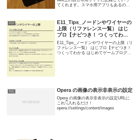
てくれます。スマホ用アプリもあるの
で、乗って、記録はスマホで見る！的な
使い方が出来てすごく便利です。自動記
録体重計とでもいいましょうか(笑) 健康
E11_Tips_ノードンやワイヤーの
日記
管理には、オスス...
上限（リファレンス一覧） はじ
プロ【ナビつき！ つくってわか
る はじめてゲームプログラミン
E11_Tips_ノードンやワイヤーの上限（リ
グ】
ファレンス一覧） はじプロ【ナビつき！
つくってわかる はじめてゲームプログラ
ミング】----- べんりあつめ。-----
Opera の画像の表示非表示の設定
日記
Opera の画像の表示非表示の設定URLに
これ👇入れるだけ！
opera://settings/content/images