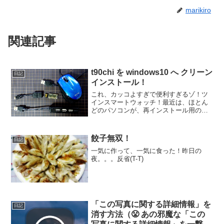
marikiro
関連記事
t90chi を windows10 へ クリーン
日記
インストール！
これ、カッコよすぎで便利すぎるゾ！ツ
インスマートウォッチ！最近は、ほとん
どのパソコンが、再インストール用の別
ディスクがなく、パソコン本体のハード
ディスクやSSDの容量の一部に、再イン
ストール用データを保存しているタイプ
餃子無双！
日記
がほとんどですね。この...
一気に作って、一気に食った！昨日の
夜。。。反省(T-T)
「この写真に関する詳細情報」を
日記
消す方法（😤 あの邪魔な「この