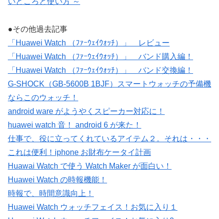
いどころと使い方 ～
●その他過去記事
「Huawei Watch （ﾌｧｰｳｪｲｳｫｯﾁ）」 レビュー
「Huawei Watch （ﾌｧｰｳｪｲｳｫｯﾁ）」 バンド購入編！
「Huawei Watch （ﾌｧｰｳｪｲｳｫｯﾁ）」 バンド交換編！
G-SHOCK（GB-5600B 1BJF）スマートウォッチの予備機
ならこのウォッチ！
android ware がようやくスピーカー対応に！
huawei watch 音！ android 6 が来た！
仕事で、役に立ってくれているアイテム２。それは・・・
これは便利！iphone お財布ケータイ計画
Huawai Watch で使う Watch Maker が面白い！
Huawei Watch の時報機能！
時報で、時間意識向上！
Huawei Watch ウォッチフェイス！お気に入り１