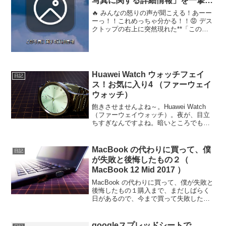
写真に関する詳細情報」を一撃で
消滅させる方法！）
🔥 みんなの怒りの声が聞こえる！あーー
ーっ！！これめっちゃ分かる！！😡 デス
クトップの右上に突然現れた**「この写
真に関する詳細情報」アイコン、あれっ
て本当にウザさレベルMAX**ですよね！
普通にデスクトップを眺めていたいの
に、なんであんな...
Huawei Watch ウォッチフェイ
日記
ス！お気に入り4 （ファーウェイ
ウォッチ）
飽きさせませんよね～。Huawei Watch
（ファーウェイウォッチ）。夜が、目立
ちすぎなんですよね。暗いところでも、
いつでもキチンと見れるって意味では、
便利ですが、人が多いところでは、暗い
場所では気にしてしまいます。。。(^_^;)
MacBook の代わりに買って、僕
日記
なの...
が失敗と後悔したもの２（
MacBook 12 Mid 2017 ）
MacBook の代わりに買って、僕が失敗と
後悔したもの１購入まで、まだしばらく
日があるので、今まで買って失敗したも
のを振り返って、今回の、MacBook 12
の購入が失敗しないように、しっかり使
う目的を確認していこうと思う。。。と
googleスプレッドシートで、