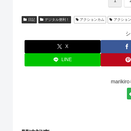
1
日記
デジタル便利！
アクションカム
アクショ
シ
X
LINE
marik