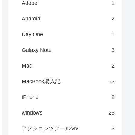
Adobe
1
Android
2
Day One
1
Galaxy Note
3
Mac
2
MacBook購入記
13
iPhone
2
windows
25
アクションツクールMV
3