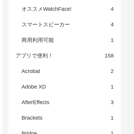
オススメWatchFace!
4
スマートスピーカー
4
商用利用可能
1
アプリで便利！
158
Acrobat
2
Adobe XD
1
AfterEffects
3
Brackets
1
Bridge
1