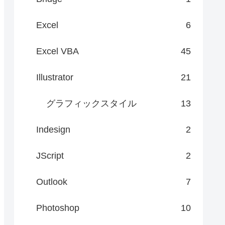
Excel
6
Excel VBA
45
Illustrator
21
グラフィックスタイル
13
Indesign
2
JScript
2
Outlook
7
Photoshop
10