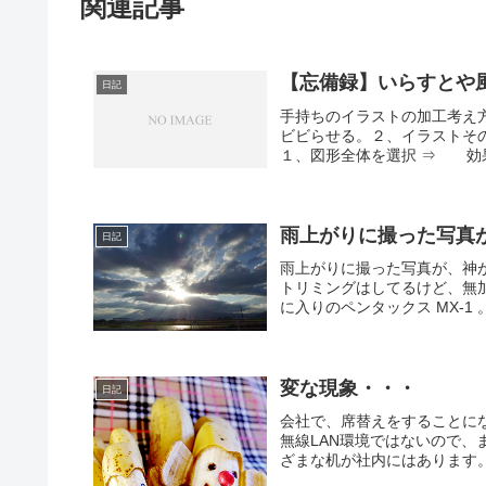
関連記事
【忘備録】いらすとや風に
日記
手持ちのイラストの加工考え
ビビらせる。２、イラストそ
１、図形全体を選択 ⇒ 効果
雨上がりに撮った写真
日記
雨上がりに撮った写真が、神
トリミングはしてるけど、無
に入りのペンタックス MX-1
変な現象・・・
日記
会社で、席替えをすることに
無線LAN環境ではないので
ざまな机が社内にはあります。