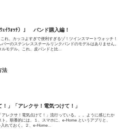
ﾌｧｰｳｪｲｳｫｯﾁ）」 バンド購入編！
ですよね。これ、カッコよすぎで便利すぎるゾ！ツインスマートウォッチ！
ルバーのステンレススチールリンクバンドのモデルはありません。
ルモデル。これ、皮バンドと比...
方法
て！」「アレクサ！電気つけて！」
「アレクサ！電気点けて！」流行っている。。。ように感じたか
ト。順番的には、１、スマホに、e-Home というアプリと、
を入れておく。２、e-Home...