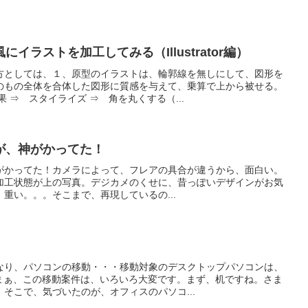
イラストを加工してみる（Illustrator編）
方としては、１、原型のイラストは、輪郭線を無しにして、図形を
のもの全体を合体した図形に質感を与えて、乗算で上から被せる。
 ⇒ スタイライズ ⇒ 角を丸くする（...
が、神がかってた！
がかってた！カメラによって、フレアの具合が違うから、面白い。
加工状態が上の写真。デジカメのくせに、昔っぽいデザインがお気
 。重い。。。そこまで、再現しているの...
なり、パソコンの移動・・・移動対象のデスクトップパソコンは、
、まぁ、この移動案件は、いろいろ大変です。まず、机ですね。さま
そこで、気づいたのが、オフィスのパソコ...