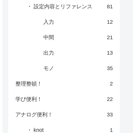
・ 設定内容とリファレンス
81
入力
12
中間
21
出力
13
モノ
35
整理整頓！
2
学び便利！
22
アナログ便利！
33
・ knot
1