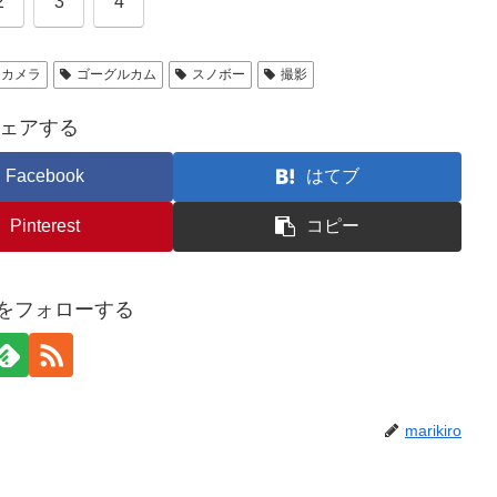
2
3
4
ンカメラ
ゴーグルカム
スノボー
撮影
ェアする
Facebook
はてブ
Pinterest
コピー
iroをフォローする
marikiro