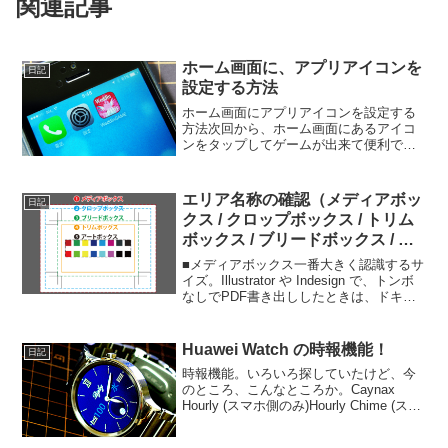
関連記事
ホーム画面に、アプリアイコンを
日記
設定する方法
ホーム画面にアプリアイコンを設定する
方法次回から、ホーム画面にあるアイコ
ンをタップしてゲームが出来て便利で
す。iPhone の場合Safari でゲーム画面を
表示します。【ホーム画面にアイコンを
設定する方法】Safari 編❶ゲーム画面時
エリア名称の確認（メディアボッ
日記
に...
クス / クロップボックス / トリム
ボックス / ブリードボックス / ア
ートボックス）
■メディアボックス一番大きく認識するサ
イズ。Illustrator や Indesign で、トンボ
なしでPDF書き出ししたときは、ドキュ
メントサイズとなる。Illustrator や、
Indesign で、PDF書き出し時に、トンボ
を付け...
Huawei Watch の時報機能！
日記
時報機能。いろいろ探していたけど、今
のところ、こんなところか。Caynax
Hourly (スマホ側のみ)Hourly Chime (スマ
ホ側・スマートウォッチ側両方) ※Hourly
Chimeは、Caynax Hourlyほど、細かい