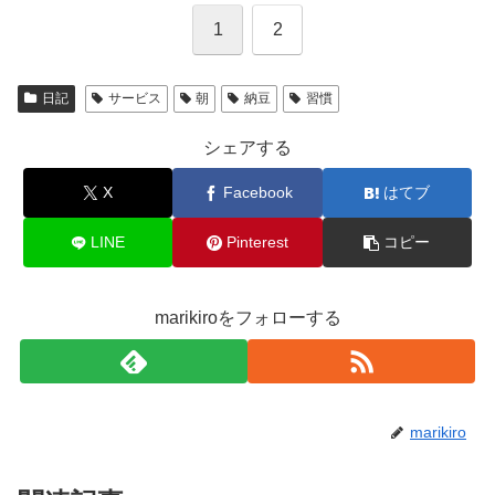
1
2
日記
サービス
朝
納豆
習慣
シェアする
X
Facebook
はてブ
LINE
Pinterest
コピー
marikiroをフォローする
marikiro