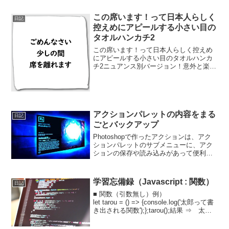
設...
この席います！って日本人らしく
日記
控えめにアピールする小さい目の
タオルハンカチ2
この席います！って日本人らしく控えめ
にアピールする小さい目のタオルハンカ
チ2ニュアンス別バージョン！意外と楽し
くなってきてしまった、、、💦
アクションパレットの内容をまる
日記
ごとバックアップ
Photoshopで作ったアクションは、アク
ションパレットのサブメニューに、アク
ションの保存や読み込みがあって便利だ
けど、各セット別でしか保存できない。
仕事で使っていると、結構いつの間にか
アクションの数が多くなるので、各セッ
学習忘備録（Javascript : 関数）
日記
ト別に保存してい...
■ 関数（引数無し）例）
let tarou = () => {console.log('太郎って書
き出される関数');};tarou();結果 ⇒ 太郎
って書き出される関数■ 関数（引数有
り）例）let tarou = ( nameA ) ...