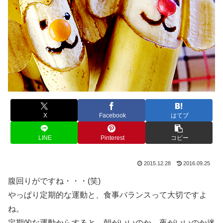
X
Facebook
はてブ
LINE
Pinterest
コピー
2015.12.28
2016.09.25
腹回りがですね・・・(笑)
やっぱり定期的な運動と、食事バランスって大切ですよ
ね。
定期的な運動からすると、朝がいいのか、夜がいいのか迷