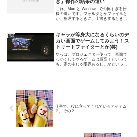
き」操作の結果の違い
これ、Mac と Windows での怖すぎる仕
様の違いです。フォルダとかファイルと
か、整理するときに、上書きするときっ
てありますよねー。そこで、ファイルの
上書きは全然問題ないんだけど、フォル
ダの上書きが、MacとWindowsでやばい
キャラが等身大になるくらいのデ
日記
仕様...
カい画面でゲームしてみよう！ス
トリートファイターとか(笑)
やっぱ、プロジェクター使って、画面で
っかくしてやるゲームは最高！といって
も、家の中じゃ限界あるし、かといっ
て、外では、騒音問題や虫とか、いろん
な問題増えるし。。。だから、オススメ
は、家の車庫とか、小屋があるなら、車
の中から大きな壁に投影しち...
仕事で、役に立ってくれているアイテム
２。その２