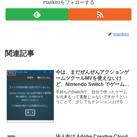
marikiroをフォローする
marikiro
関連記事
今は、まだぜんぜんアクションゲ
日記
ームツクールMVを使えないけ
ど、Nintendo Switch でゲームを
出来るようにするために、Switch
手持ちのSwitchで、自分で作ったゲーム
でゲームをリリース出来る権利を
を出来るって素敵じゃないですか？とい
うことで、少しでもテンション上げるた
得るための開発者登録申請をして
めに、今は、まだぜんぜんアクションゲ
みたよ。
ームツクールMVを使えないけど、
Nintendo Switch でゲームを出来るように
する...
法人向け Adobe Creative Cloud