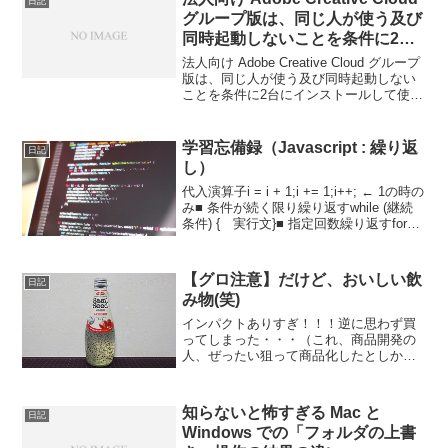
日記
グループ版は、同じ人が使う及び
同時起動しないことを条件に2台
にインストールして使える！
法人向け Adobe Creative Cloud グループ
版は、同じ人が使う及び同時起動しない
ことを条件に2台にインストールして使え
る！Adobe Creative Cloud グループ版 |
Adobeこういうの大事だから、メモメ
モ。
学習忘備録（Javascript : 繰り返
日記
し）
代入演算子i = i + 1;i += 1;i++; ← 1の時の
み■ 条件が続く限り繰り返すwhile (継続
条件) { 実行文}■ 指定回数繰り返すfor
(初期値；継続条件；最終値とか式）｛
実行文}■ 指定回数逆に繰り返すfor (...
【グロ注意】だけど、おいしい飲
日記
み物(笑)
インパクトありすぎ！！！逆に思わず買
ってしまった・・・（これ、商品開発の
人、ぜったい狙って商品化したとしか思
えないくらい^_^;）Basil Seed って商品
です。拡大すると、もっとグロいことに
((ﾟﾟддﾟﾟ))なんか、こんなのもらった...
知らないと怖すぎる Mac と
日記
Windows での「フォルダの上書