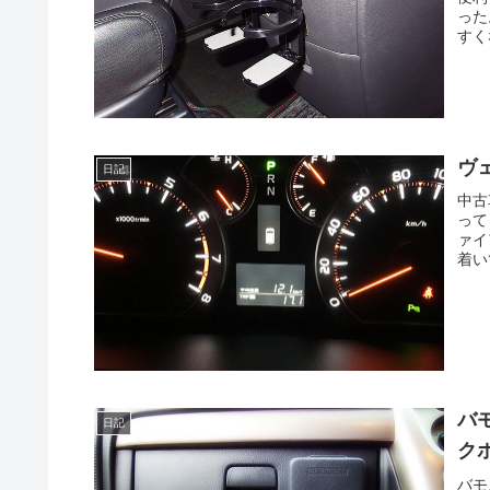
った
すく
ヴ
日記
中古
って
ァイ
着い
バ
日記
ク
バモ