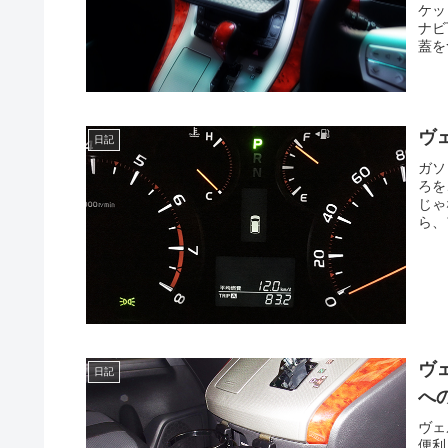
ケッ
ナビ
蓋を
ヴ
日記
ガソ
ろを
じゃ
ら、
ヴ
日記
へ
ヴェ
便利