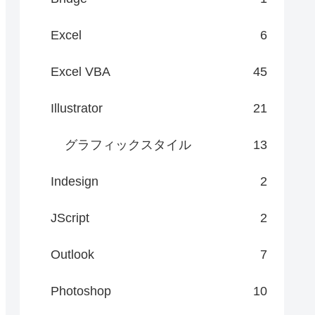
Excel
6
Excel VBA
45
Illustrator
21
グラフィックスタイル
13
Indesign
2
JScript
2
Outlook
7
Photoshop
10