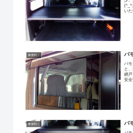
少、
(^
いた
バ
車便利！
バモ
と、
網戸
安全
バ
車便利！
バモ