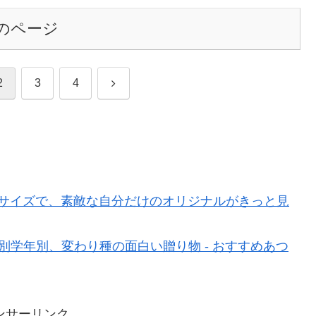
のページ
次
2
3
4
へ
べるサイズで、素敵な自分だけのオリジナルがきっと見
別学年別、変わり種の面白い贈り物 - おすすめあつ
ンサーリンク