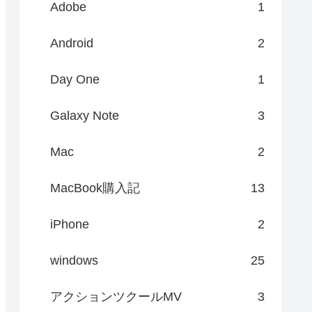
Adobe
1
Android
2
Day One
1
Galaxy Note
3
Mac
2
MacBook購入記
13
iPhone
2
windows
25
アクションツクールMV
3