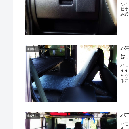
なの
ビオ
み式
バ
車便利！
は
バモ
イイ
そう
るに
バ
車便利！
バモ