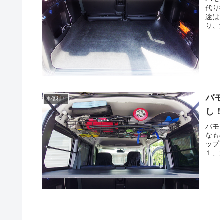
代り
途は
り、
バ
車便利！
し
バモ
なも
ップ
１、