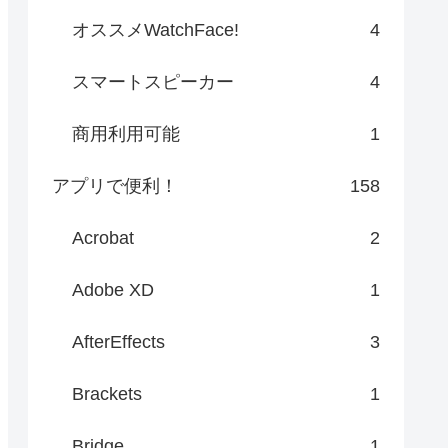
オススメWatchFace!
4
スマートスピーカー
4
商用利用可能
1
アプリで便利！
158
Acrobat
2
Adobe XD
1
AfterEffects
3
Brackets
1
Bridge
1