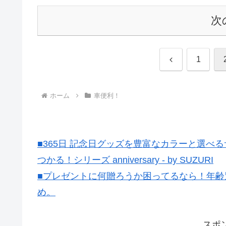
次
前
1
へ
ホーム
車便利！
■365日 記念日グッズを豊富なカラーと選
つかる！シリーズ anniversary - by SUZURI
■プレゼントに何贈ろうか困ってるなら！年齢
め。
スポ