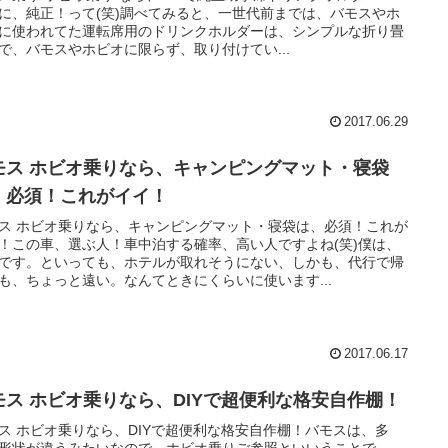
に、純正！って(笑)調べてみると、一世代前までは、バモスやホ
に使われてた運転席用のドリンクホルダーは、シンプルな折り畳
で、バモスやホビオに限らず、取り付けてい...
2017.06.29
モス ホビオ乗りなら、キャンピングマット・寝袋
、必須！これがイイ！
ス ホビオ乗りなら、キャンピングマット・寝袋は、必須！これが
！この車、選ぶ人！車中泊する確率、高い人ですよね(笑)僕は、
です。といっても、ホテルが取れそうにない、しかも、代行で帰
も、ちょっと遠い。なんてときにくらいに使います...
2017.06.17
モス ホビオ乗りなら、DIYで超便利な格安自作棚！
ス ホビオ乗りなら、DIYで超便利な格安自作棚！バモスは、多