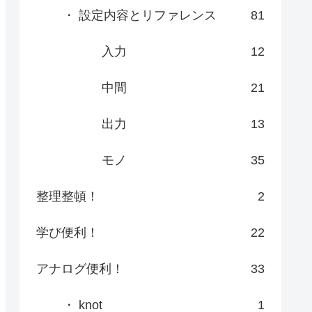
・ 設定内容とリファレンス
81
入力
12
中間
21
出力
13
モノ
35
整理整頓！
2
学び便利！
22
アナログ便利！
33
・ knot
1