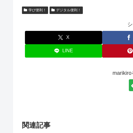
学び便利！
デジタル便利！
シ
X
LINE
marik
関連記事