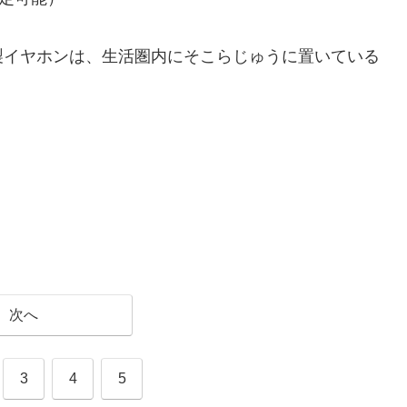
製イヤホンは、生活圏内にそこらじゅうに置いている
次へ
3
4
5