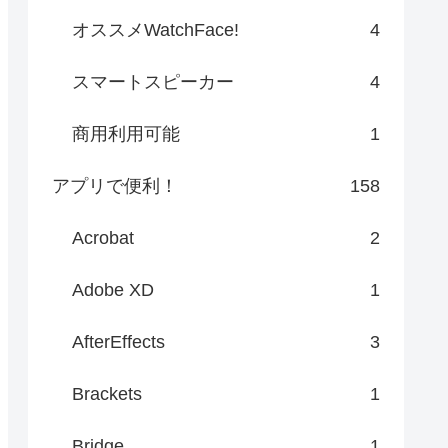
オススメWatchFace!
4
スマートスピーカー
4
商用利用可能
1
アプリで便利！
158
Acrobat
2
Adobe XD
1
AfterEffects
3
Brackets
1
Bridge
1