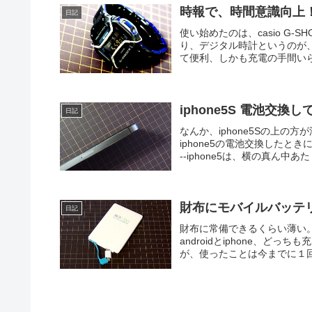
時報で、時間意識向上
日記
使い始めたのは、casio G-S
り、デジタル時計というのが
て便利、しかも充電の手間いらず
iphone5S 電池交換
日記
なんか、iphone5Sの上
iphone5の電池交換したとき
--iphone5は、横の真ん中あた
財布にモバイルバッテ
日記
財布に常備できるくらい薄い
androidとiphone、ど
が、使ったことは今までに１回。