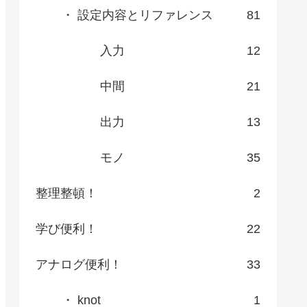
・ 設定内容とリファレンス
81
入力
12
中間
21
出力
13
モノ
35
整理整頓！
2
学び便利！
22
アナログ便利！
33
・ knot
1