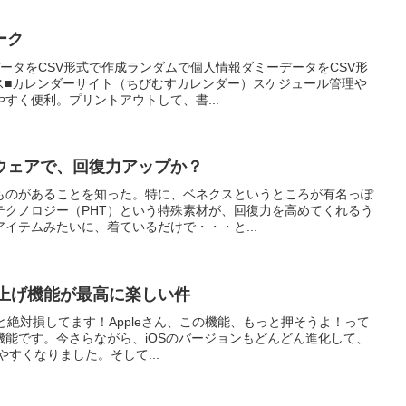
ーク
ータをCSV形式で作成ランダムで個人情報ダミーデータをCSV形
ース■カレンダーサイト（ちびむすカレンダー）スケジュール管理や
すく便利。プリントアウトして、書...
ウェアで、回復力アップか？
ものがあることを知った。特に、ベネクスというところが有名っぽ
テクノロジー（PHT）という特殊素材が、回復力を高めてくれるう
イテムみたいに、着ているだけで・・・と...
e読み上げ機能が最高に楽しい件
いと絶対損してます！Appleさん、この機能、もっと押そうよ！って
機能です。今さらながら、iOSのバージョンもどんどん進化して、
やすくなりました。そして...