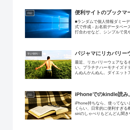
便利サイトのブックマ
日記
■ランダムで個人情報ダミーデ
式で作成 - お名前データベ
打合わせなど、シンプルで見や
パジャマにリカバリー
学び便利！
最近、リカバリーウェアなる
い。プラチナハーモナイズド
んぬんかんぬん。ダイエットア
iPhoneでのkindl
日記
iPhone持ちなら、使ってな
くらい、日常的に便利すぎる
siriのしゃべりもどんどん聞き