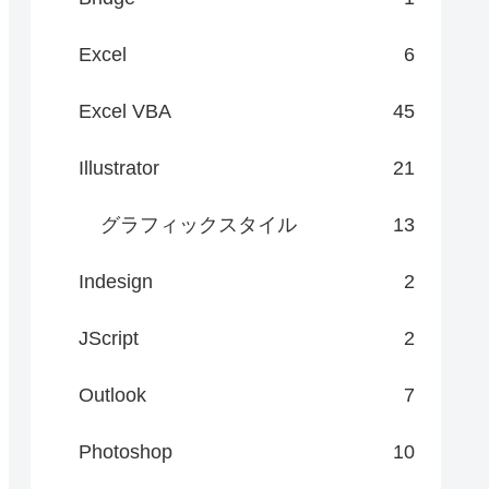
Excel
6
Excel VBA
45
Illustrator
21
グラフィックスタイル
13
Indesign
2
JScript
2
Outlook
7
Photoshop
10