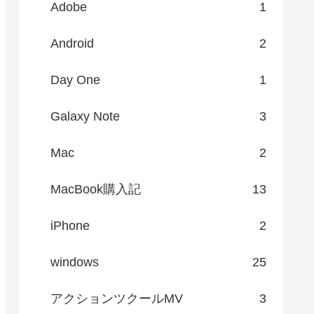
Adobe
1
Android
2
Day One
1
Galaxy Note
3
Mac
2
MacBook購入記
13
iPhone
2
windows
25
アクションツクールMV
3