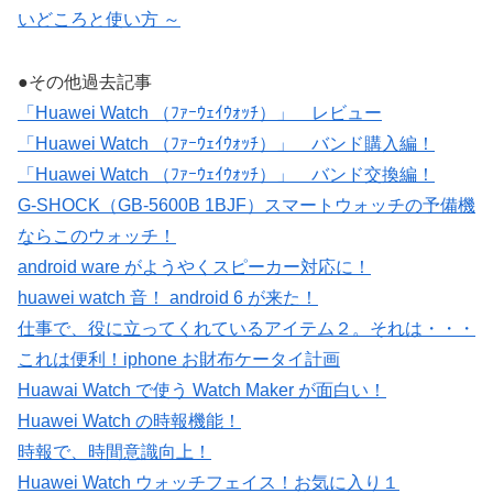
いどころと使い方 ～
●その他過去記事
「Huawei Watch （ﾌｧｰｳｪｲｳｫｯﾁ）」 レビュー
「Huawei Watch （ﾌｧｰｳｪｲｳｫｯﾁ）」 バンド購入編！
「Huawei Watch （ﾌｧｰｳｪｲｳｫｯﾁ）」 バンド交換編！
G-SHOCK（GB-5600B 1BJF）スマートウォッチの予備機
ならこのウォッチ！
android ware がようやくスピーカー対応に！
huawei watch 音！ android 6 が来た！
仕事で、役に立ってくれているアイテム２。それは・・・
これは便利！iphone お財布ケータイ計画
Huawai Watch で使う Watch Maker が面白い！
Huawei Watch の時報機能！
時報で、時間意識向上！
Huawei Watch ウォッチフェイス！お気に入り１