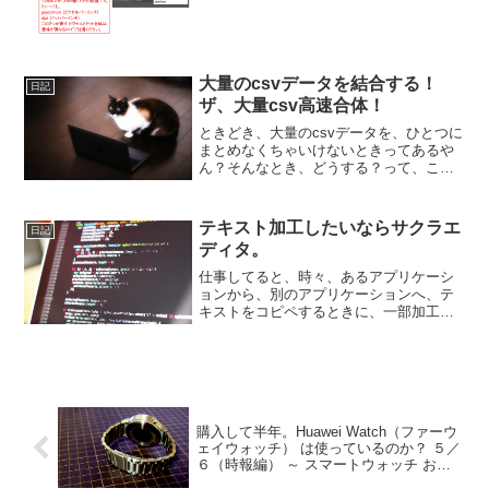
全て自動で同じアクションを実行してく
れるので、複数ファイルの処理にはムチ
ャクチャ...
大量のcsvデータを結合する！
日記
ザ、大量csv高速合体！
ときどき、大量のcsvデータを、ひとつに
まとめなくちゃいけないときってあるや
ん？そんなとき、どうする？って、こと
で、まぁ、一生に一度の人生において、
大量のcsvデータを１つ合体しなくちゃい
けない人って、そうとうニッチだろうけ
テキスト加工したいならサクラエ
日記
ど、いや、もはや...
ディタ。
仕事してると、時々、あるアプリケーシ
ョンから、別のアプリケーションへ、テ
キストをコピペするときに、一部加工し
たいときがある。今回は、pdfのテキスト
をコピーして、イラレに貼りつけると
き。なんだけど、pdfのテキストって、状
況によっては、見た...
購入して半年。Huawei Watch（ファーウ
ェイウォッチ） は使っているのか？ ５／
６（時報編） ～ スマートウォッチ おす
すめ 便利 使いどころと使い方 ～