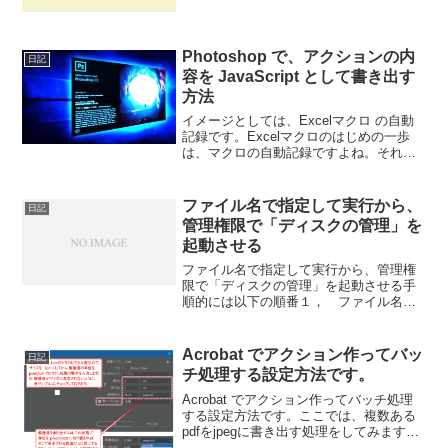
Photoshop で、アクションの内
日記
容を JavaScript として書き出す
方法
イメージとしては、Excelマクロ の自動
記録です。Excelマクロのはじめの一歩
は、マクロの自動記録ですよね。それと
同じ方法が、Photoshop でも可能です。
Photoshop のアクション内容を、
JavaScript として、テキス...
ファイル名で指定して実行から、
日記
管理権限で「ディスクの管理」を
起動させる
ファイル名で指定して実行から、管理権
限で「ディスクの管理」を起動させる手
順的には以下の順番１， ファイル名を
指定して実行２， ディスクの管理のコ
ンソール名の入力３， 管理権限で実行
２のコンソール名は起動したい内容で変
Acrobat でアクション作ってバッ
日記
わるけど、１と２は、覚え...
チ処理する設定方法です。
Acrobat でアクション作ってバッチ処理
する設定方法です。ここでは、複数ある
pdfをjpegに書き出す処理をしてみます。
バッチ処理は、フォルダ内のファイルを